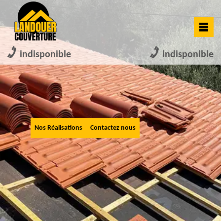
indisponible
indisponible
Nos Réalisations
Contactez nous