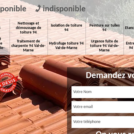
sponible
indisponible
Nettoyage et
Isolation de toiture
Peinture sur tuiles
4
démoussage de
Etanc
94
94
toiture 94
t
Traitement de
Urgence fuite de
de
Hydrofuge toiture 94
Entr
charpente 94 Val-de-
toiture 94 Val-de-
de-
Val-de-Marne
94
Marne
Marne
Demandez vo