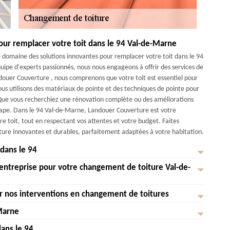
our remplacer votre toit dans le 94 Val-de-Marne
 domaine des solutions innovantes pour remplacer votre toit dans le 94
ipe d'experts passionnés, nous nous engageons à offrir des services de
ndouer Couverture , nous comprenons que votre toit est essentiel pour
nous utilisons des matériaux de pointe et des techniques de pointe pour
 Que vous recherchiez une rénovation complète ou des améliorations
ape. Dans le 94 Val-de-Marne, Landouer Couverture est votre
e toit, tout en respectant vos attentes et votre budget. Faites
ture innovantes et durables, parfaitement adaptées à votre habitation.
dans le 94
 entreprise pour votre changement de toiture Val-de-
t une expérience à la fois enrichissante et rassurante. Que vous soyez
 Val-de-Marne, notre équipe d'experts est à votre disposition pour vous
verture , vous bénéficiez d'un savoir-faire inégalé et d'une attention
r nos interventions en changement de toitures
e d'une toiture solide et durable pour la protection de votre maison
t pour une réfection complète ou de simples réparations, nos artisans
r votre changement de toiture, vous optez pour une entreprise de
Marne
rantir la durabilité et l'esthétique de votre toiture. Dans le 94, nous
 positifs que nous recevons des clients suite à nos interventions en
e dans la région du 94. Notre équipe de professionnels qualifiés met un
ageons à la protéger des intempéries et à améliorer sa valeur. Faites
e nous félicitent pour notre professionnalisme, notre rigueur et notre
dans le 94
ualité et à suivre des méthodes de pose rigoureuses pour garantir un