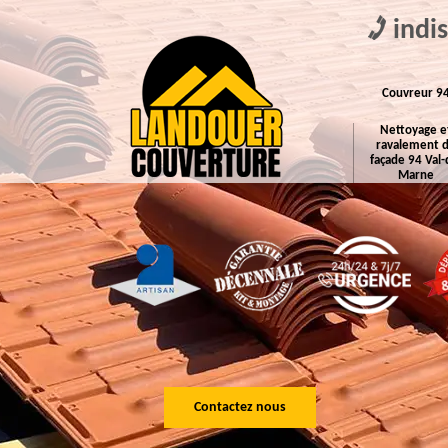
indi
Couvreur 9
Nettoyage e
ravalement 
façade 94 Val-
Marne
Contactez nous