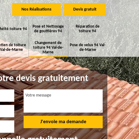
Nos Réalisations
Devis gratuit
Pose et Nettoyage
Réparation de
héité toiture 94
de gouttières 94
toiture 94
Changement de
etien de toiture
Pose de velux 94 Val-
toiture 94 Val-de-
 Val-de-Marne
de-Marne
Marne
tre devis gratuitement