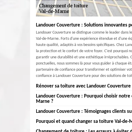
Landouer Couverture : Solutions innovantes p
Landouer Couverture se distingue comme le leader dans le
Val-de-Marne. Forts d'une expérience étendue et d'une équ
haute qualité, adaptés à vos besoins spécifiques. Chez La
la protection et le confort de votre foyer. C'est pourquoi 
garantir une durabilité et une esthétique irréprochables.
ponctuelles, nous sommes là pour vous guider à chaque ét
partenaire de confiance pour transformer et optimiser votr
confiance à Landouer Couverture pour des solutions de toi
Rénover sa toiture avec Landouer Couverture 
Landouer Couverture : Pourquoi choisir notre
Rénover sa toiture avec Landouer Couverture dans le 94 es
Marne ?
dans le 94 ou ailleurs dans la région avec le code postal
offrir un service sur mesure. En choisissant Landouer Cou
Landouer Couverture : Témoignages clients su
Chez Landouer Couverture , nous comprenons l'importanc
particulière à chaque détail de votre projet. Que ce soi
Val-de-Marne. En choisissant Landouer Couverture pou
Pourquoi et quand changer sa toiture Val-de-
qualifiés utilisent des matériaux de haute qualité pour ga
Landouer Couverture est fière des nombreux témoignages
confiance, reconnue pour son expertise et son savoir-fair
comprenons l'importance de votre maison et nous nous eng
changement de toitures. Nos clients du 94 et Val-de-Marn
Changement de toiture : Les erreurs à éviter 
point d'honneur à utiliser des matériaux de première q