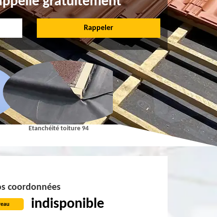
appelle gratuitement
Etanchéité toiture 94
Pose et Nettoyage de gouttières 9
s coordonnées
indisponible
reau