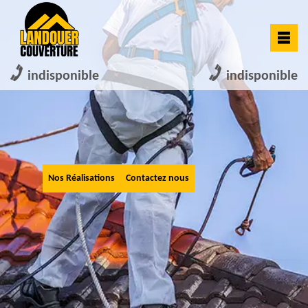
indisponible
indisponible
Nos Réalisations
Contactez nous