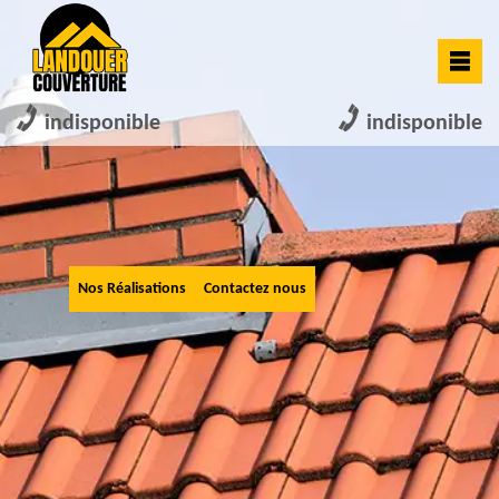
indisponible
indisponible
Nos Réalisations
Contactez nous