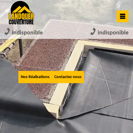
indisponible
indisponible
Nos Réalisations
Contactez nous