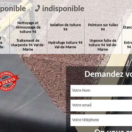
sponible
indisponible
Nettoyage et
Isolation de toiture
Peinture sur tuiles
4
démoussage de
Etanc
94
94
toiture 94
t
Traitement de
Urgence fuite de
de
Hydrofuge toiture 94
Entr
charpente 94 Val-de-
toiture 94 Val-de-
de-
Val-de-Marne
94
Marne
Marne
Demandez vo