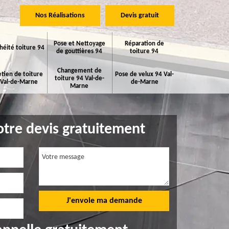
Nos Réalisations
Devis gratuit
Pose et Nettoyage
Réparation de
héité toiture 94
de gouttières 94
toiture 94
Changement de
etien de toiture
Pose de velux 94 Val-
toiture 94 Val-de-
 Val-de-Marne
de-Marne
Marne
tre devis gratuitement