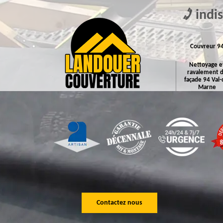
indi
Couvreur 9
Nettoyage e
ravalement 
façade 94 Val-
Marne
Contactez nous