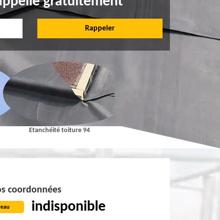
appelle gratuitement
Etanchéité toiture 94
Pose et Nettoyage de gouttières 9
s coordonnées
indisponible
reau