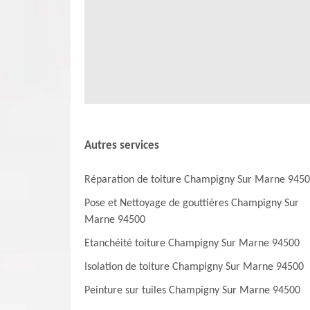
opérations. Landouer Couverture a accès à des produits p
Couverture va prendre en main les travaux de traitement hyd
gamme. Ces produits offrent généralement une meilleure d
public. Tous les équipements pour l'application des pr
supplémentaires, il suffit de le téléphoner directement.
Autres services
Réparation de toiture Champigny Sur Marne 945
Pose et Nettoyage de gouttières Champigny Sur
Marne 94500
Etanchéité toiture Champigny Sur Marne 94500
Isolation de toiture Champigny Sur Marne 94500
Peinture sur tuiles Champigny Sur Marne 94500