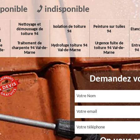
sponible
indisponible
Nettoyage et
Isolation de toiture
Peinture sur tuiles
4
démoussage de
Etanc
94
94
toiture 94
t
Traitement de
Urgence fuite de
de
Hydrofuge toiture 94
Entr
charpente 94 Val-de-
toiture 94 Val-de-
de-
Val-de-Marne
94
Marne
Marne
Demandez vo