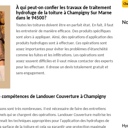
Cha
À qui peut-on confier les travaux de traitement
hydrofuge de la toiture à Champigny Sur Marne
dans le 94500?
No
Toutes les toitures doivent être en parfait état. En fait, il faut
les entretenir de manière efficace. Des produits spécifiques
sont alors à appliquer. Ainsi, des opérations d'application des
produits hydrofuges sont à effectuer. Ces opérations sont
assez importantes pour éviter les problèmes d'étanchéité
comme les fuites et les infiltrations. Les opérations sont
assez souvent difficiles et il vaut mieux contacter des experts
pour les effectuer. Il dresse un devis totalement gratuit et
sans engagement.
de compétences de Landouer Couverture à Champigny
sons sont très nombreuses. Il est nécessaire de faire des entretiens
els qui se chargent des opérations. Landouer Couverture maîtrise les
connait les techniques appropriées pour l'application des hydrofuges de
Hy
a surface de la toiture et cela va garantir une protection maximale