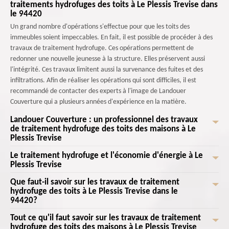
traitements hydrofuges des toits à Le Plessis Trevise dans
le 94420
Un grand nombre d'opérations s'effectue pour que les toits des
immeubles soient impeccables. En fait, il est possible de procéder à des
travaux de traitement hydrofuge. Ces opérations permettent de
redonner une nouvelle jeunesse à la structure. Elles préservent aussi
l'intégrité. Ces travaux limitent aussi la survenance des fuites et des
infiltrations. Afin de réaliser les opérations qui sont difficiles, il est
recommandé de contacter des experts à l'image de Landouer
Couverture qui a plusieurs années d'expérience en la matière.
Landouer Couverture : un professionnel des travaux
de traitement hydrofuge des toits des maisons à Le
Plessis Trevise
Le traitement hydrofuge et l'économie d'énergie à Le
Un grand nombre d'opérations s'effectue pour les toits des maisons. En
Plessis Trevise
fait, il est possible de réduire la formation de glace en effectuant des
traitements hydrofuges de la toiture. Ces produits vont limiter la
Que faut-il savoir sur les travaux de traitement
Les opérations de traitement hydrofuge vont permettre de faire des
pénétration de l'eau dans les matériaux. De ce fait, il y a la réduction de
hydrofuge des toits à Le Plessis Trevise dans le
économies d'énergie. Les produits contribuent à assurer l'isolation
94420?
la formation de glace sur le toit. On minimise les risques associés au poids
thermique de la maison. Ainsi, il y a la réduction des fuites d'air et les
excessif de la glace. Landouer Couverture va prendre en main les travaux
variations de température. Ainsi, les propriétaires vont constater des
Tout ce qu'il faut savoir sur les travaux de traitement
Les opérations de traitement pour les toits des maisons peuvent se faire
de traitement hydrofuge de la toiture et il propose des prix qui sont très
hydrofuge des toits des maisons à Le Plessis Trevise
économies sur les coûts de chauffage et de climatisation. Les opérations