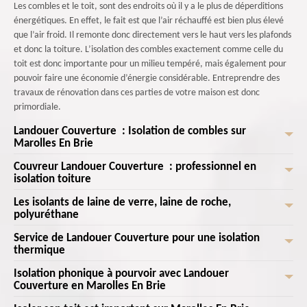
Les combles et le toit, sont des endroits où il y a le plus de déperditions
énergétiques. En effet, le fait est que l’air réchauffé est bien plus élevé
que l’air froid. Il remonte donc directement vers le haut vers les plafonds
et donc la toiture. L’isolation des combles exactement comme celle du
toit est donc importante pour un milieu tempéré, mais également pour
pouvoir faire une économie d’énergie considérable. Entreprendre des
travaux de rénovation dans ces parties de votre maison est donc
primordiale.
Landouer Couverture : Isolation de combles sur
Marolles En Brie
Couvreur Landouer Couverture : professionnel en
Contactez un professionnel est un besoin, avec le respect des normes de
isolation toiture
mise en œuvre assurent l'efficacité de votre toiture dans le domaine de
sécurité, d'isolation et d'étanchéité, mais cela permet aussi de faire
Les isolants de laine de verre, laine de roche,
Isoler la toiture consiste à diminuer votre consommation de chauffage.
jouer votre assurance en cas de sinistre. Il existe plusieurs manières
polyuréthane
Elle permet aussi à revaloriser votre maison si elle est en vente. Les
d’isoler ses combles. Les points à connaître avant d’entreprendre les
déperditions thermiques du toit se remarquent dans le 1/3 de votre
Service de Landouer Couverture pour une isolation
La laine de verre est un isolant naturel qui a des particularités d'isolation.
travaux sont la manière d’isoler ses combles selon l’usage de la zone à
facture d’énergie. Donc, vos économies peuvent être en jeu. Si vous
thermique
Sachez les choix de pouvoir mélanger un isolant multicouche avec la
traiter : l’isolation de combles perdus et l’isolation de combles
pensez à un projet d’isolation de combles, appelez-nous sans hésitation.
laine de verre pour rénover votre isolation. La laine de verre est un
aménagés. Décidez-bien avec des professionnels.
Isolation phonique à pourvoir avec Landouer
L'une des méthodes d'isolation de comble les plus choisies est l'isolation
Notre équipe est à votre service sur tout Marolles En Brie pour réaliser
moyen d'isolation le plus choisi, elle existe en forme de panneaux ou de
Couverture en Marolles En Brie
de revêtements. Il est facile de travailler avec ce moyen, même s’il faut
votre projet et assurer un service toujours à prix compétitif et à la portée
rouleaux. Choisissez votre laine de verre chez Landouer Couverture .
que nous intervenions avec des vêtements de protection. La manière