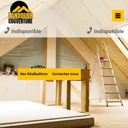
indisponible
indisponible
Nos Réalisations
Contactez nous