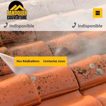
indisponible
indisponible
Nos Réalisations
Contactez nous