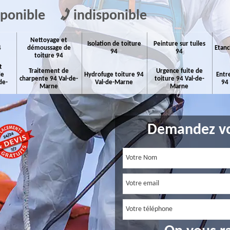
sponible
indisponible
Nettoyage et
Isolation de toiture
Peinture sur tuiles
4
démoussage de
Etanc
94
94
toiture 94
t
Traitement de
Urgence fuite de
de
Hydrofuge toiture 94
Entr
charpente 94 Val-de-
toiture 94 Val-de-
de-
Val-de-Marne
94
Marne
Marne
Demandez vo