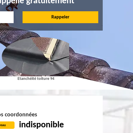
appelle gratuitement
Etanchéité toiture 94
Pose et Nettoyage de gouttières 9
s coordonnées
indisponible
reau