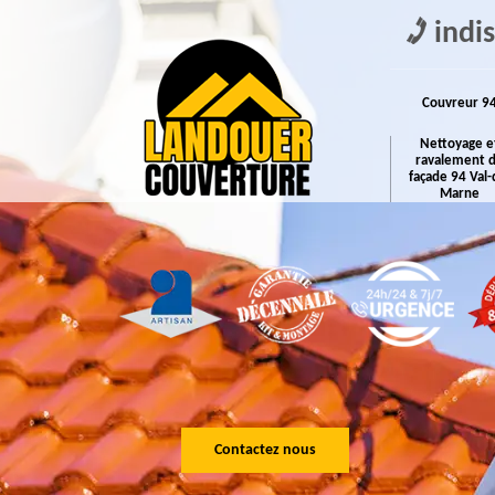
indi
Couvreur 9
Nettoyage e
ravalement 
façade 94 Val-
Marne
Contactez nous