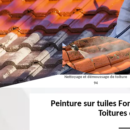
Couvreur 94
Nettoyage et démoussage de toiture
94
Peinture sur tuiles F
Toitures 