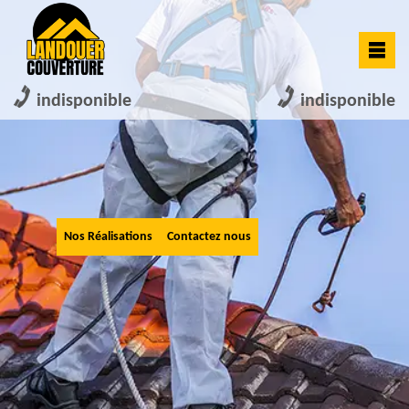
indisponible
indisponible
Nos Réalisations
Contactez nous