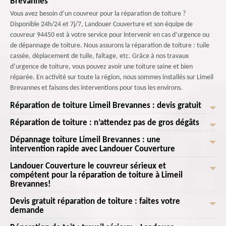
Brevannes
Vous avez besoin d’un couvreur pour la réparation de toiture ?
Disponible 24h/24 et 7j/7, Landouer Couverture et son équipe de
couvreur 94450 est à votre service pour intervenir en cas d’urgence ou
de dépannage de toiture. Nous assurons la réparation de toiture : tuile
cassée, déplacement de tuile, faîtage, etc. Grâce à nos travaux
d’urgence de toiture, vous pouvez avoir une toiture saine et bien
réparée. En activité sur toute la région, nous sommes installés sur Limeil
Brevannes et faisons des interventions pour tous les environs.
Réparation de toiture Limeil Brevannes : devis gratuit
Réparation de toiture : n’attendez pas de gros dégâts
L’entretien de la toiture est la meilleure prévention afin d’éviter les
dommages qui atteignent le toit. Pour la sécurité et la durée dans le
Dépannage toiture Limeil Brevannes : une
Si vous remarquez même une toute petite fissure de tuile sur votre
temps, le toit doit être étanche et ne présenter aucun défaut. En effet,
intervention rapide avec Landouer Couverture
toiture, n’hésitez pas à faire les réparations de toit nécessaire afin que
la toiture de bonne qualité assure la longévité et la tenue de la
vous n’ayez pas à faire de grandes réparations. En effet, les petits dégâts
Landouer Couverture le couvreur sérieux et
couverture de la maison. Quelle que soit la réparation de toiture dont
Vous avez besoin d’une nouvelle esthétique de toiture ? Il est possible de
non réparés peuvent engendrer des infiltrations d’eau et des fuites d’eau
compétent pour la réparation de toiture à Limeil
votre toit a besoin, Landouer Couverture intervient avec de méthodes
refaire toute la toiture et le faire selon votre idée. L’intervention des
Brevannes!
de toit. Cela est très néfaste pour la tenue de l’étanchéité du toit. Pour
efficaces pour réaliser les interventions adéquates. Faites ainsi votre
couvreurs 94450 est nécessaire pour avoir des résultats efficaces. Vous
cela, notre équipe de couvreur 94450 propose des services de réparation
demande, le devis réparation est gratuit.
pouvez de ce fait choisir de remplacer le matériau et en faisant une
Devis gratuit réparation de toiture : faites votre
N'ignorez pas les signes de détérioration de votre toiture. Contactez
de toiture avec les meilleures techniques pour améliorer la tenue de la
demande
nouvelle peinture. Rénover la toiture demande en effet un peu
Landouer Couverture pour une réparation efficace et assurée! Notre
toiture.
d’investissement en vaut la peine. Si vous avez ce projet, nous sommes à
équipe de professionnels expérimentés possède une vaste connaissance