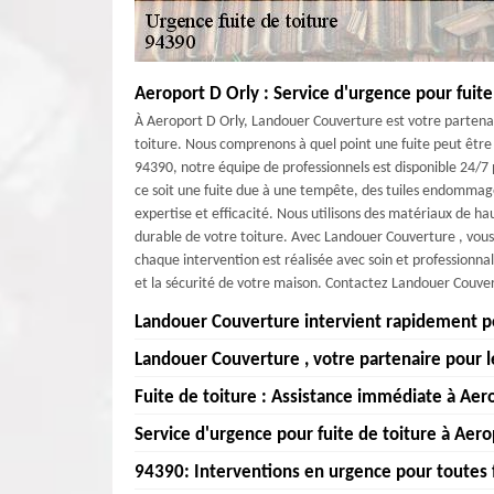
Aeroport D Orly : Service d'urgence pour fuite
À Aeroport D Orly, Landouer Couverture est votre partenai
toiture. Nous comprenons à quel point une fuite peut être
94390, notre équipe de professionnels est disponible 24/7
ce soit une fuite due à une tempête, des tuiles endommag
expertise et efficacité. Nous utilisons des matériaux de h
durable de votre toiture. Avec Landouer Couverture , vous 
chaque intervention est réalisée avec soin et professionna
et la sécurité de votre maison. Contactez Landouer Couver
Landouer Couverture intervient rapidement po
Landouer Couverture , votre partenaire pour l
Chez Landouer Couverture , nous comprenons à quel point
quotidien. C'est pourquoi nous nous engageons à interve
Fuite de toiture : Assistance immédiate à Aer
Chez Landouer Couverture , nous comprenons à quel poi
Notre équipe d'experts, formée et équipée des dernières
pourquoi nous nous engageons à être votre partenaire de c
Service d'urgence pour fuite de toiture à Aer
résoudre votre problème. Qu'il s'agisse d'une petite f
Chez Landouer Couverture , nous comprenons que les fui
Notre équipe de professionnels expérimentés est à votr
protéger votre maison et votre confort. Landouer Couver
importants à votre domicile ou à votre entreprise. C'est 
94390: Interventions en urgence pour toutes f
Aeroport D Orly. Que ce soit une fuite mineure ou une in
Vous êtes à Aeroport D Orly et avez besoin d'un service 
satisfaction de ses clients et de la qualité de ses interve
environs. Que vous soyez à 94390 ou dans les alentours, 