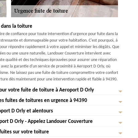
 dans la toiture
re de confiance pour toute intervention d'urgence pour fuite dans la
 stressante et dommageable pour votre habitation. C'est pourquoi, à
 pour répondre rapidement à votre appel et minimiser les dégâts. Que
ées ou une usure naturelle, Landouer Couverture intervient avec
aute qualité et des techniques éprouvées pour assurer une réparation
avez la garantie d'un service de proximité à Aeroport D Orly, où
lisme. Ne laissez pas une fuite de toiture compromettre votre confort
ture dès maintenant pour une intervention rapide et fiable à 94390.
ur votre fuite de toiture à Aeroport D Orly
es fuites de toitures en urgence à 94390
 une fuite de toiture peut être stressante et perturbante pour votre
nir rapidement pour toute fuite de toiture à Aeroport D Orly, 94390.
oport D Orly et alentours
nt une fuite de toiture peut être stressante et perturbante. C'est
 technologies, est prête à se déplacer sans délai pour identifier et
onfiance pour toutes les urgences liées aux fuites de toitures à 94390.
oport D Orly - Appelez Landouer Couverture
uite ou d'un problème plus complexe, nous mettons tout en œuvre pour
tes de toiture peuvent causer de sérieux désagréments et des dégâts
e disposition 24/7 pour intervenir rapidement et efficacement dans
ture , c'est avant tout une entreprise de confiance, soucieuse de la
pourquoi nous offrons une assistance immédiate à Aeroport D Orly et ses
uites sur votre toiture
filtration majeure, Landouer Couverture dispose des compétences et des
d'urgence pour une fuite de toiture? Appelez Landouer Couverture sans
ntions. À Aeroport D Orly, nous sommes reconnus pour notre réactivité et
notre équipe de professionnels est prête à intervenir rapidement pour