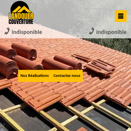
indisponible
indisponible
Nos Réalisations
Contactez nous