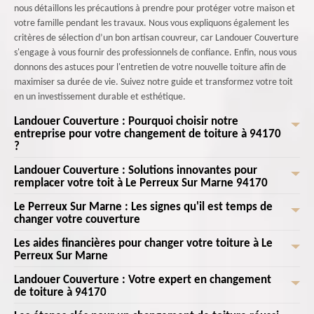
nous détaillons les précautions à prendre pour protéger votre maison et
votre famille pendant les travaux. Nous vous expliquons également les
critères de sélection d’un bon artisan couvreur, car Landouer Couverture
s'engage à vous fournir des professionnels de confiance. Enfin, nous vous
donnons des astuces pour l'entretien de votre nouvelle toiture afin de
maximiser sa durée de vie. Suivez notre guide et transformez votre toit
en un investissement durable et esthétique.
Landouer Couverture : Pourquoi choisir notre
entreprise pour votre changement de toiture à 94170
?
Landouer Couverture : Solutions innovantes pour
Chez Landouer Couverture , nous comprenons l'importance d'une toiture
remplacer votre toit à Le Perreux Sur Marne 94170
solide et durable pour la protection de votre maison à 94170. En
choisissant Landouer Couverture pour votre changement de toiture,
Le Perreux Sur Marne : Les signes qu'il est temps de
Landouer Couverture se distingue comme le leader dans le domaine des
vous optez pour une entreprise de confiance, reconnue pour son
changer votre couverture
solutions innovantes pour remplacer votre toit à Le Perreux Sur Marne
expertise et son savoir-faire dans la région de Le Perreux Sur Marne.
94170. Forts d'une expérience étendue et d'une équipe d'experts
Les aides financières pour changer votre toiture à Le
À Le Perreux Sur Marne, il est parfois difficile de savoir quand il est temps
Notre équipe de professionnels qualifiés met un point d'honneur à utiliser
passionnés, nous nous engageons à offrir des services de haute qualité,
Perreux Sur Marne
de remplacer votre couverture, mais certains signes ne trompent pas. Si
des matériaux de première qualité et à suivre des méthodes de pose
adaptés à vos besoins spécifiques. Chez Landouer Couverture , nous
vous remarquez des fuites récurrentes, des tuiles manquantes ou des
rigoureuses pour garantir un résultat impeccable. De plus, nous nous
Landouer Couverture : Votre expert en changement
Changer la toiture de votre maison à Le Perreux Sur Marne peut
comprenons que votre toit est essentiel pour la protection et le confort
traces d'humidité sur les murs intérieurs, il est probablement temps de
de toiture à 94170
engageons à respecter les délais et à vous offrir un service personnalisé,
représenter un investissement conséquent. Heureusement, Landouer
de votre foyer. C'est pourquoi nous utilisons des matériaux de pointe et
contacter Landouer Couverture . Avec le temps, les matériaux de votre
adapté à vos besoins et à votre budget. Qu'il s'agisse d'une rénovation
Couverture est là pour vous éclairer sur les différentes aides financières