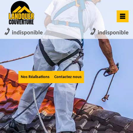
indisponible
indisponible
Nos Réalisations
Contactez nous