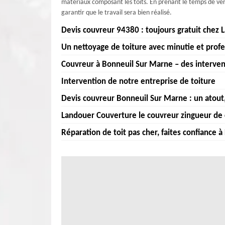
matériaux composant les toits. En prenant le temps de véri
garantir que le travail sera bien réalisé.
Devis couvreur 94380 : toujours gratuit chez
Un nettoyage de toiture avec minutie et prof
Le devis toiture vous permet d’avoir un aperçu détaillé 
personnalisé, ce devis le sera toujours. Afin d’alléger le
Couvreur à Bonneuil Sur Marne – des intervent
Il est aussi important de garder le design et la solidité
d’un devis gratuit. Cela permet ainsi d’être plus précis et
nettoyage du toit fait partie de cet entretien qui doit êtr
Intervention de notre entreprise de toiture
dont vous avez besoin, il suffit de remplir le formulaire de
Landouer Couverture est une entreprise de toiture poss
Landouer Couverture est capable de rendre votre toiture 
toiture. Grâce à des travaux de qualité, nous pouvons réalis
Devis couvreur Bonneuil Sur Marne : un atout, 
lichens qui l’envahissent. Nous disposons de matériels et p
Landouer Couverture est vraiment professionnelle et poli
niveaux, etc. permettent d’ajouter de l’originalité et du st
conseils sur les produits à utiliser pour le toit. Nos cou
Landouer Couverture le couvreur zingueur de 
adéquates à vos besoins. L’entreprise de toiture 94380 est 
Que ce soit pour un nettoyage ou une pose de toiture, l
différentes options et aident à choisir celui qui va l
ou l'isolation et pour tous les travaux de toiture.
peintures et les réparations de toiture, notre équipe a fa
Réparation de toit pas cher, faites confiance 
dynamique et soignée, elle ne dérangera pas vos travau
Landouer Couverture , votre couvreur zingueur professio
couvreur zingueur Landouer Couverture présente ses mei
temps, plus tôt même que prévu.
comme personne d'autre! Avec des années d'expérience e
clientèle. Nous disposons des compétences dans le cadr
Votre toit a besoin de réparations, mais vous craignez qu
répondre à tous vos besoins en matière de couverture e
répondrons avec un devis gratuit livré en moins de 24 h.
solution pour vous ! Landouer Couverture est votre parte
questions et de vos exigences. Nous vous conseillerons
abordables. Notre équipe de couvreurs expérimentés pos
décisions concernant votre toiture. Devis gratuit, faites-
les problèmes de toiture que vous pourriez rencontre
d'étanchéité ou de tout autre souci, nous sommes là pour 