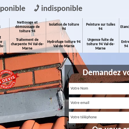
sponible
indisponible
Nettoyage et
Isolation de toiture
Peinture sur tuiles
4
démoussage de
Etanc
94
94
toiture 94
t
Traitement de
Urgence fuite de
de
Hydrofuge toiture 94
Entr
charpente 94 Val-de-
toiture 94 Val-de-
de-
Val-de-Marne
94
Marne
Marne
Demandez vo