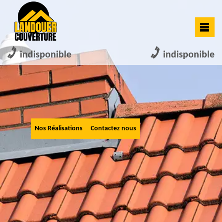
indisponible
indisponible
Nos Réalisations
Contactez nous