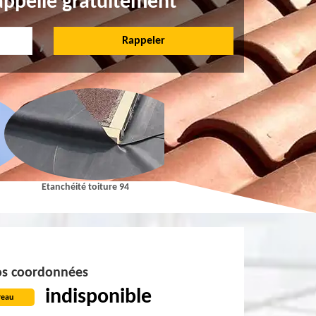
appelle gratuitement
Etanchéité toiture 94
Pose et Nettoyage de gouttières 9
s coordonnées
indisponible
reau