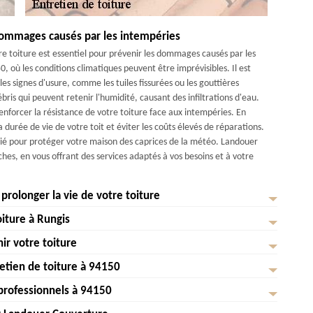
dommages causés par les intempéries
e toiture est essentiel pour prévenir les dommages causés par les
où les conditions climatiques peuvent être imprévisibles. Il est
es signes d'usure, comme les tuiles fissurées ou les gouttières
ris qui peuvent retenir l'humidité, causant des infiltrations d'eau.
nforcer la résistance de votre toiture face aux intempéries. En
durée de vie de votre toit et éviter les coûts élevés de réparations.
llié pour protéger votre maison des caprices de la météo. Landouer
s, en vous offrant des services adaptés à vos besoins et à votre
olonger la vie de votre toiture
oiture à Rungis
vie de votre toiture à Rungis, 94150. Nous savons à quel point votre
 intempéries. Pour garantir sa longévité, un entretien régulier est
ir votre toiture
 cruciale d'un entretien saisonnier de la toiture à Rungis, 94150. La
miner les débris et la mousse qui peuvent accumuler de l'humidité.
 défense contre les intempéries, et à Rungis, où les conditions
etien de toiture à 94150
cez celles qui sont fissurées ou manquantes pour éviter les infiltrations.
de reconnaître les signes indiquant qu'il est temps d'entretenir votre
ntretien devient indispensable. Une inspection régulière permet de
es pluviales afin de prévenir les obstructions et les débordements. À
elle. Si vous remarquez des tuiles manquantes, des fissures ou des
 professionnels à 94150
 les vents violents, les fortes pluies ou encore les chutes de neige,
est crucial de prévenir les fuites dans votre toiture à 94150. Un bon
raitement anti-mousse pour prévenir la réapparition des lichens et
ents. Les infiltrations d'eau, les taches d'humidité ou les moisissures à
ure, vous prolongez sa durée de vie et évitez des réparations coûteuses
e contre les intempéries à Rungis. D'abord, il est essentiel de faire
 les deux à trois ans vous permettra de détecter les problèmes cachés