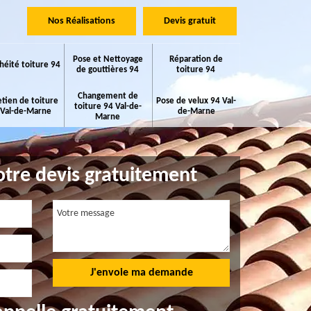
Nos Réalisations
Devis gratuit
Pose et Nettoyage
Réparation de
héité toiture 94
de gouttières 94
toiture 94
Changement de
etien de toiture
Pose de velux 94 Val-
toiture 94 Val-de-
 Val-de-Marne
de-Marne
Marne
tre devis gratuitement