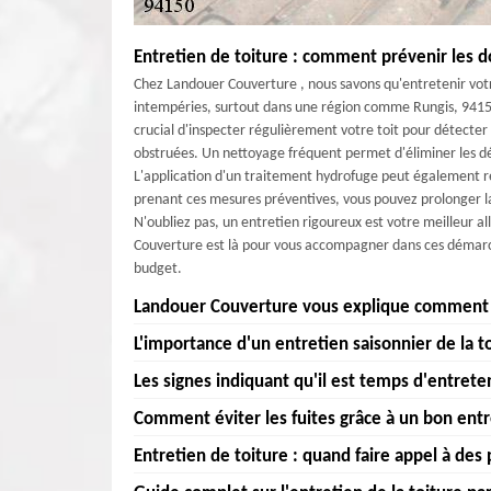
Entretien de toiture : comment prévenir les 
Chez Landouer Couverture , nous savons qu'entretenir votr
intempéries, surtout dans une région comme Rungis, 94150, 
crucial d'inspecter régulièrement votre toit pour détecter l
obstruées. Un nettoyage fréquent permet d'éliminer les déb
L'application d'un traitement hydrofuge peut également re
prenant ces mesures préventives, vous pouvez prolonger la 
N'oubliez pas, un entretien rigoureux est votre meilleur a
Couverture est là pour vous accompagner dans ces démarche
budget.
Landouer Couverture vous explique comment pr
L'importance d'un entretien saisonnier de la t
Landouer Couverture vous explique comment prolonger la 
toiture est essentielle pour protéger votre maison des
Les signes indiquant qu'il est temps d'entreten
Chez Landouer Couverture , nous comprenons l'importance
primordial. Commencez par un nettoyage annuel pour éli
toiture de votre maison est votre première ligne de
Comment éviter les fuites grâce à un bon entr
Ensuite, vérifiez l'état des tuiles ou des ardoises; rempla
En tant que propriétaire à Rungis, 94150, il est crucial 
météorologiques peuvent varier considérablement, cet e
N'oubliez pas de contrôler les gouttières et les descent
toiture. Une inspection visuelle régulière est essenti
Entretien de toiture : quand faire appel à des
détecter et de réparer les éventuels dommages causés par
Chez Landouer Couverture , nous savons à quel point il 
Landouer Couverture , nous recommandons également un t
déformations, cela pourrait signaler des problèmes sous-jac
avant qu'ils ne s'aggravent. En prenant soin de votre toit
entretien de toiture est votre première ligne de défens
champignons. Enfin, une inspection professionnelle tous