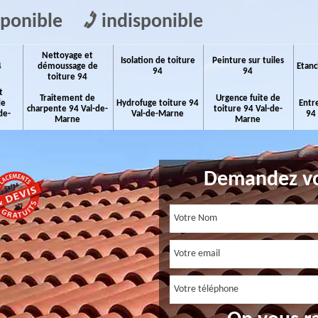
sponible
indisponible
Nettoyage et
Isolation de toiture
Peinture sur tuiles
4
démoussage de
Etanc
94
94
toiture 94
t
Traitement de
Urgence fuite de
de
Hydrofuge toiture 94
Entr
charpente 94 Val-de-
toiture 94 Val-de-
de-
Val-de-Marne
94
Marne
Marne
Demandez vo