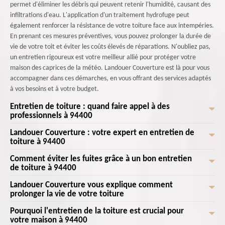
permet d'éliminer les débris qui peuvent retenir l'humidité, causant des
infiltrations d'eau. L'application d'un traitement hydrofuge peut
également renforcer la résistance de votre toiture face aux intempéries.
En prenant ces mesures préventives, vous pouvez prolonger la durée de
vie de votre toit et éviter les coûts élevés de réparations. N'oubliez pas,
un entretien rigoureux est votre meilleur allié pour protéger votre
maison des caprices de la météo. Landouer Couverture est là pour vous
accompagner dans ces démarches, en vous offrant des services adaptés
à vos besoins et à votre budget.
Entretien de toiture : quand faire appel à des
professionnels à 94400
Landouer Couverture : votre expert en entretien de
L'entretien de toiture est une tâche cruciale pour garantir la longévité
toiture à 94400
de votre maison à Vitry Sur Seine. À Landouer Couverture , nous
comprenons l'importance de maintenir une toiture en parfait état. Alors,
Comment éviter les fuites grâce à un bon entretien
Chez Landouer Couverture , nous comprenons l'importance d'une toiture
quand faut-il faire appel à des professionnels à 94400 ? Tout d'abord,
de toiture à 94400
en bon état pour protéger votre maison et assurer votre confort. En tant
après une tempête ou des conditions météorologiques extrêmes, il est
que votre expert en entretien de toiture à 94400, nous nous engageons
Landouer Couverture vous explique comment
Chez Landouer Couverture , nous savons à quel point il est crucial de
primordial de vérifier l'intégrité de votre toiture. Les signes de
à offrir des services de qualité supérieure adaptés à vos besoins
prolonger la vie de votre toiture
prévenir les fuites dans votre toiture à 94400. Un bon entretien de
détérioration, tels que les fuites, les tuiles cassées ou les mousses
spécifiques. Qu'il s'agisse de nettoyage, de réparation ou de traitement
toiture est votre première ligne de défense contre les intempéries à
envahissantes, sont des indicateurs clairs qu'une intervention est
Pourquoi l'entretien de la toiture est crucial pour
Landouer Couverture vous explique comment prolonger la vie de votre
préventif, notre équipe de professionnels expérimentés intervient avec
Vitry Sur Seine. D'abord, il est essentiel de faire inspecter votre toiture
votre maison à 94400
nécessaire. De plus, une inspection annuelle est fortement
toiture à Vitry Sur Seine, 94400. Nous savons à quel point votre toiture