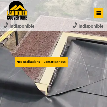
indisponible
indisponible
Nos Réalisations
Contactez nous