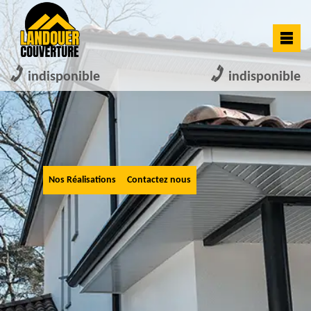
indisponible
indisponible
Nos Réalisations
Contactez nous