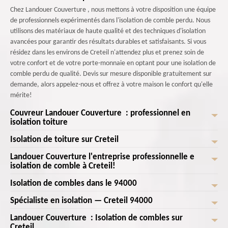
Chez Landouer Couverture , nous mettons à votre disposition une équipe
de professionnels expérimentés dans l'isolation de comble perdu. Nous
utilisons des matériaux de haute qualité et des techniques d'isolation
avancées pour garantir des résultats durables et satisfaisants. Si vous
résidez dans les environs de Creteil n'attendez plus et prenez soin de
votre confort et de votre porte-monnaie en optant pour une isolation de
comble perdu de qualité. Devis sur mesure disponible gratuitement sur
demande, alors appelez-nous et offrez à votre maison le confort qu'elle
mérite!
Couvreur Landouer Couverture : professionnel en
isolation toiture
Isolation de toiture sur Creteil
Isoler la toiture consiste à diminuer votre consommation de chauffage.
Elle permet aussi à revaloriser votre maison si elle est en vente. Les
Landouer Couverture l'entreprise professionnelle e
Notre équipe en isolation est formée convenablement pour être à la
déperditions thermiques du toit se remarquent dans le 1/3 de votre
isolation de comble à Creteil!
hauteur du professionnalisme. Landouer Couverture veille à ce que toute
facture d’énergie. Donc, vos économies peuvent être en jeu. Si vous
intervention en isolation soit bien réalisée et bien installée.
Isolation de combles dans le 94000
pensez à un projet d’isolation de combles, appelez-nous sans hésitation.
Vous cherchez une entreprise spécialisée en isolation de combles à
Professionnels en isolation de combles, nos artisans réalisent un contrôle
Notre équipe est à votre service sur tout Creteil pour réaliser votre
Creteil ? Landouer Couverture est là pour vous offrir une expertise de
Spécialiste en isolation — Creteil 94000
approfondi de cette zone. Ils vont réaliser les travaux qui s’imposent à
Les combles et le toit, sont des endroits où il y a le plus de déperditions
projet et assurer un service toujours à prix compétitif et à la portée de
qualité et vous accompagner dans votre projet d'isolation. Nous
votre demande de travaux en isolation (pour combles, bruits, ou
énergétiques. En effet, le fait est que l’air réchauffé est bien plus élevé
votre budget.
Landouer Couverture : Isolation de combles sur
comprenons l'importance d'une isolation efficace pour votre confort et
Si vos combles sont habitables, choisissez une isolation intérieure en
chaleur). Notre entreprise vous donnera les conseils nécessaires. Nous
que l’air froid. Il remonte donc directement vers le haut vers les plafonds
Creteil