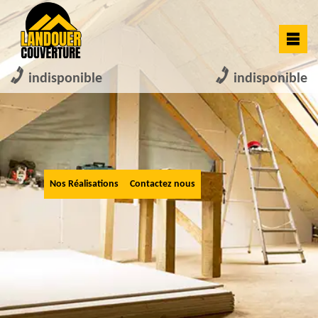
indisponible
indisponible
Nos Réalisations
Contactez nous