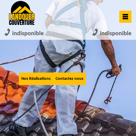
indisponible
indisponible
Nos Réalisations
Contactez nous