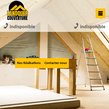
indisponible
indisponible
Nos Réalisations
Contactez nous