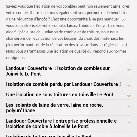
Saviez-vous que l'isolation de vos combles peut non seulement améliorer
votre confort thermique, mais également vous permettre de bénéficier
d'une réduction d'impôt ? C'est une opportunité à ne pas manquer! Si
vous souhaitez isoler votre comble, laissez Landouer Couverture vous
aider! Spécialiste de l'isolation de comble et de toiture, nous nous
chargerons de l'évaluation de vos besoins, du choix des matériaux les
plus performants et de la réalisation des travaux dans les règles de l'art.
Nous vous garantissons une isolation de qualité qui répond aux normes
en vigueur.
Landouer Couverture : Isolation de combles sur
Joinville Le Pont
Isolation de comble perdu par Landouer Couverture !
Contactez un professionnel est un besoin, avec le respect des normes de
mise en œuvre assurent l'efficacité de votre toiture dans le domaine de
Une isolation de sous toitures en Joinville Le Pont
Vous en avez assez des températures extrêmes dans votre maison ? Vous
sécurité, d'isolation et d'étanchéité, mais cela permet aussi de faire
souhaitez réduire vos factures de chauffage et de climatisation tout en
Les isolants de laine de verre, laine de roche,
jouer votre assurance en cas de sinistre. Il existe plusieurs manières
Il y a des étapes et techniques à respecter pour assurer l'efficacité de la
améliorant le bien-être de votre foyer ? Chez Landouer Couverture optez
polyuréthane
d’isoler ses combles. Les points à connaître avant d’entreprendre les
pose des isolants. Si vous avez déjà un écran sous toiture installé, il peut
pour une isolation de comble perdu! Nous vous offrons un confort
travaux sont la manière d’isoler ses combles selon l’usage de la zone à
être nécessaire de céder la place pour un espace d’air, de manière à bien
Landouer Couverture l'entreprise professionnelle e
thermique optimal, des économies d'énergie considérable, et bien
La laine de verre est un isolant naturel qui a des particularités d'isolation.
traiter : l’isolation de combles perdus et l’isolation de combles
faire sortir l’humidité. Ce conseil est aussi valide s’il n’y a pas encore
isolation de comble à Joinville Le Pont!
d'autres... Avec une équipe professionnelle et des matériaux de qualité,
Sachez les choix de pouvoir mélanger un isolant multicouche avec la
aménagés. Décidez-bien avec des professionnels.
d’écran sous toiture. L’isolation avec une simple couche permet d’isoler
nous bous garantirons un résultat durable et optimal! Appelez-nous pour
laine de verre pour rénover votre isolation. La laine de verre est un