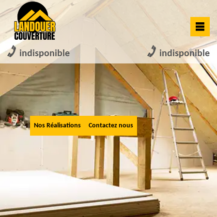
indisponible
indisponible
Nos Réalisations
Contactez nous