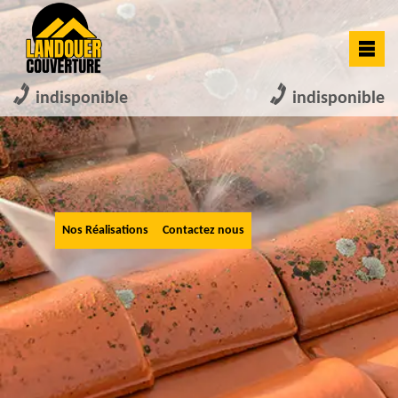
indisponible
indisponible
Nos Réalisations
Contactez nous