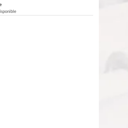
e
isponible