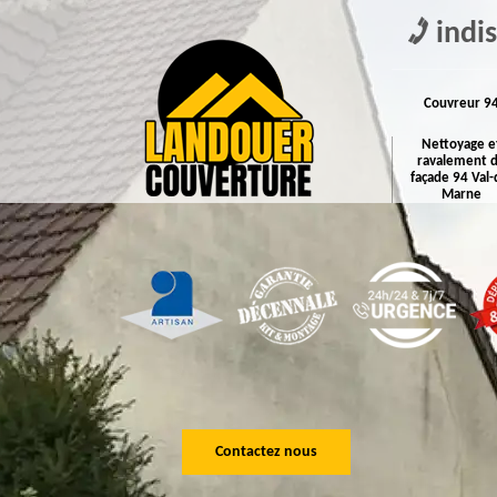
indi
Couvreur 9
Nettoyage e
ravalement 
façade 94 Val-
Marne
Contactez nous