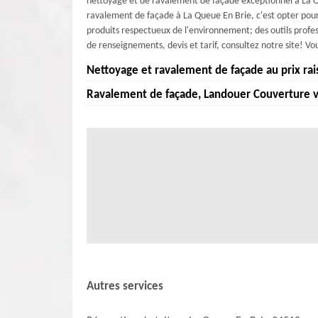
nettoyage et de ravalement de façade exceptionnel à La Q
ravalement de façade à La Queue En Brie, c'est opter pou
produits respectueux de l'environnement; des outils profess
de renseignements, devis et tarif, consultez notre site! Vou
Nettoyage et ravalement de façade au prix ra
Ravalement de façade, Landouer Couverture vo
Obtenez un nettoyage et un ravalement de façade de qua
Après chaque nettoyage et ravalement, nous appliqu
Landouer Couverture , l'équipe de ravaleurs de façade à L
durablement votre façade contre les agressions climatiqu
nous spécialisons dans l'élimination efficace des saletés, 
aujourd'hui ! Contactez-nous pour obtenir un devis grat
façade. Nous effectuons avec soin des réparations minuti
peu de temps! Service rapide et satisfaisant, nous sommes l
éventuels. Ensuite, nous appliquons des revêtements hau
et d'autres facteurs environnementaux nuisibles. Si nos ser
Autres services