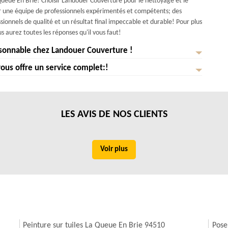
ueue En Brie! Choisir Landouer Couverture pour le nettoyage et le
r une équipe de professionnels expérimentés et compétents; des
ionnels de qualité et un résultat final impeccable et durable! Pour plus
s aurez toutes les réponses qu'il vous faut!
isonnable chez Landouer Couverture !
us offre un service complet:!
lité exceptionnelle à un prix raisonnable chez Landouer Couverture !
ons appliquons des revêtements de haute qualité pour protéger
a Queue En Brie est prête à vous offrir un service d'une qualité! Nous
es et les UV. Profitez de notre service professionnel et abordable dès
des taches, des moisissures et des dépôts indésirables présents sur votre
uit et découvrir comment nous pouvons transformer votre façade en un
euses des fissures, des éclats de peinture et des dommages structurels
LES AVIS DE NOS CLIENTS
e professionnel qu'il vous faut!
t de gamme pour protéger votre façade des intempéries, des rayons UV
vices vous intéressent, n'hésitez pas à nous contacter!
Voir plus
Peinture sur tuiles La Queue En Brie 94510
Pose