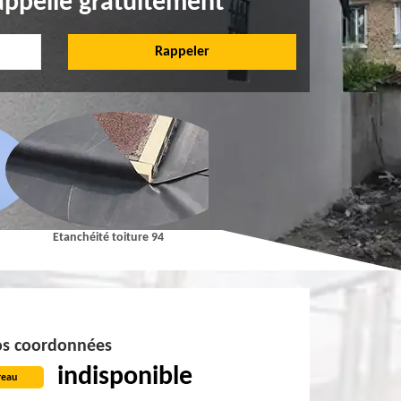
appelle gratuitement
Etanchéité toiture 94
Pose et Nettoyage de gouttières 9
s coordonnées
indisponible
reau