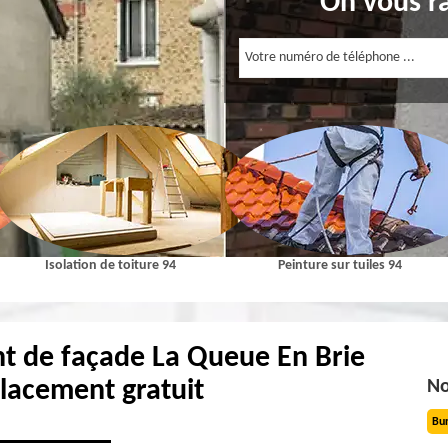
On vous r
Isolation de toiture 94
Peinture sur tuiles 94
t de façade La Queue En Brie
lacement gratuit
No
Bu