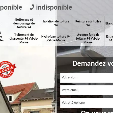
sponible
indisponible
Nettoyage et
Isolation de toiture
Peinture sur tuiles
4
démoussage de
Etanc
94
94
toiture 94
t
Traitement de
Urgence fuite de
de
Hydrofuge toiture 94
Entr
charpente 94 Val-de-
toiture 94 Val-de-
de-
Val-de-Marne
94
Marne
Marne
Demandez vo