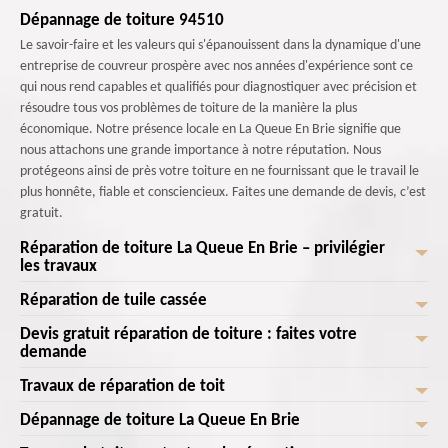
Dépannage de toiture 94510
Le savoir-faire et les valeurs qui s'épanouissent dans la dynamique d'une
entreprise de couvreur prospère avec nos années d'expérience sont ce
qui nous rend capables et qualifiés pour diagnostiquer avec précision et
résoudre tous vos problèmes de toiture de la manière la plus
économique. Notre présence locale en La Queue En Brie signifie que
nous attachons une grande importance à notre réputation. Nous
protégeons ainsi de près votre toiture en ne fournissant que le travail le
plus honnête, fiable et consciencieux. Faites une demande de devis, c’est
gratuit.
Réparation de toiture La Queue En Brie – privilégier
les travaux
Réparation de tuile cassée
Chez Landouer Couverture , notre entreprise de couvreur en réparation
et entretien est formée de couvreurs ayant plusieurs années
Devis gratuit réparation de toiture : faites votre
Vous avez une toiture endommagée ? Vos tuiles sont-elles
d’expérience dans le domaine des travaux de toiture. Ayant eu l’occasion
demande
endommagées ? Nous sommes en mesure de vous faire une réparation
de travailler sur tous les types de toitures, nous sommes en mesure de
de toiture, de changer les tuiles endommagées. Équipées de tous les
Travaux de réparation de toit
prendre en soin toutes les toitures. En effet, une réparation efficace
Pour réparer la toiture, il faut veiller à trouver une société de couverture
matériels et outils nécessaires, nous pouvons assurer toute intervention.
permet ainsi de prolonger la durée de vie de la toiture, d’éviter la
fiable. Il va ainsi falloir demander une estimation gratuite des travaux de
Dépannage de toiture La Queue En Brie
Ainsi, il est possible d’effectuer des réparations rapides et efficaces selon
Voulez-vous faire réparer votre toiture ? Vous voulez que votre toiture
moisissure, de diminuer l’investissement à court terme et également
réparation de toit ou tous autres travaux à faire. En tant que couvreur
les règles de l’art tout en respectant la structure de votre toit. Qu’il
soit refaite ? Notre équipe de couvreur est au service de votre demande.