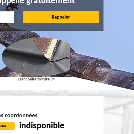
appelle gratuitement
Etanchéité toiture 94
Pose et Nettoyage de gouttières 9
s coordonnées
indisponible
reau