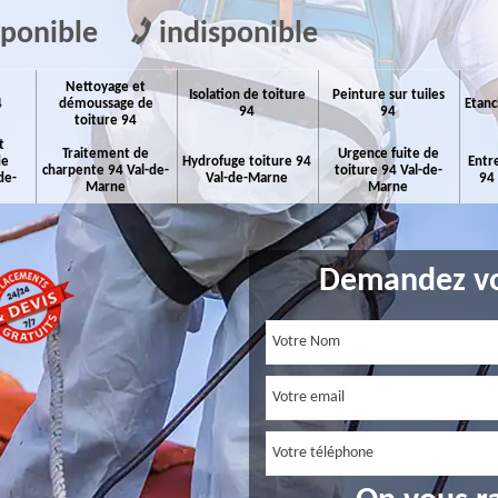
sponible
indisponible
Nettoyage et
Isolation de toiture
Peinture sur tuiles
4
démoussage de
Etanc
94
94
toiture 94
t
Traitement de
Urgence fuite de
de
Hydrofuge toiture 94
Entr
charpente 94 Val-de-
toiture 94 Val-de-
de-
Val-de-Marne
94
Marne
Marne
Demandez vo