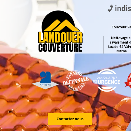
indi
Couvreur 9
Nettoyage e
ravalement 
façade 94 Val-
Marne
Contactez nous