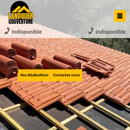
indisponible
indisponible
Nos Réalisations
Contactez nous