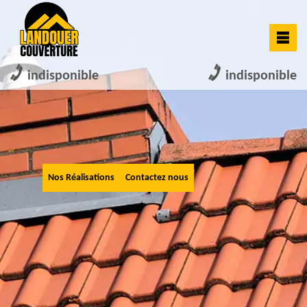
indisponible
indisponible
Nos Réalisations
Contactez nous