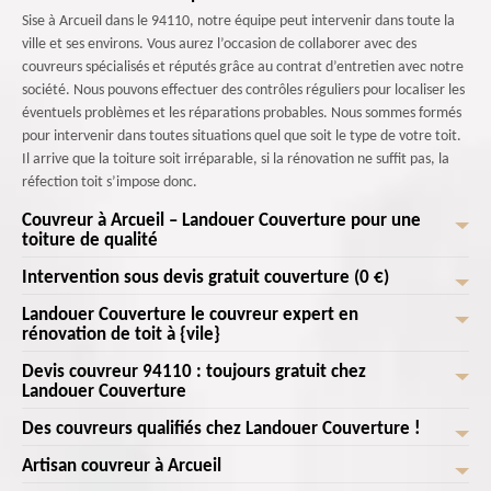
Sise à Arcueil dans le 94110, notre équipe peut intervenir dans toute la
ville et ses environs. Vous aurez l’occasion de collaborer avec des
couvreurs spécialisés et réputés grâce au contrat d’entretien avec notre
société. Nous pouvons effectuer des contrôles réguliers pour localiser les
éventuels problèmes et les réparations probables. Nous sommes formés
pour intervenir dans toutes situations quel que soit le type de votre toit.
Il arrive que la toiture soit irréparable, si la rénovation ne suffit pas, la
réfection toit s’impose donc.
Couvreur à Arcueil – Landouer Couverture pour une
toiture de qualité
Intervention sous devis gratuit couverture (0 €)
Si vous avez des projets de construire une maison et d’en faire la toiture,
Landouer Couverture est couvreur 94110 pour toute la région. Nous
Landouer Couverture le couvreur expert en
Depuis notre existence, nous rendons service aux habitants de Arcueil à
travaillons tout type de couverture que ce soit des tuiles, des ardoises,
rénovation de toit à {vile}
maintenir leur propriété. Nos couvreurs sont tous formés pour traiter
ou autres. Que votre toit soit en pente, plate ou de quelle forme que ce
tous les types de couverture pour s'assurer que vos attentes sont
Devis couvreur 94110 : toujours gratuit chez
soit, nous pouvons y travailler. Ainsi, pour avoir une toiture de qualité qui
Ne laissez pas une toiture usée ternir l'apparence de votre maison.
atteintes à chaque partie de votre projet de toiture. Chez Landouer
Landouer Couverture
dure, nous conseillons de bien faire un choix, de confier les travaux à un
Faites confiance à Landouer Couverture couvreur spécialisé en
Couverture , nous avons un objectif de vous fournir des services de
couvreur. Vous aurez une toiture selon votre attente.
rénovation de toiture pour lui donner une nouvelle vie. Avec notre
Des couvreurs qualifiés chez Landouer Couverture !
Le devis toiture vous permet d’avoir un aperçu détaillé du tarif des
professionnels de toiture inégalés aux résidents de tout 94110.
expertise, nos matériaux de qualité supérieure et notre engagement
travaux dont vous avez besoin pour votre toit. Gratuit et personnalisé,
Contactez-nous dès maintenant pour demander votre devis toiture
Artisan couvreur à Arcueil
envers la satisfaction du client, nous sommes prêts à réaliser la
Vous allez rénover votre toit? Adressez-vous à une entreprise
ce devis le sera toujours. Afin d’alléger le budget à allouer pour chaque
toujours sans engagement. Nous ne vous décevrons jamais avec l'accord