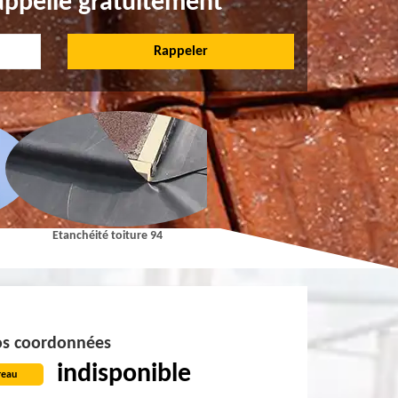
appelle gratuitement
Etanchéité toiture 94
Pose et Nettoyage de gouttières 9
s coordonnées
indisponible
reau