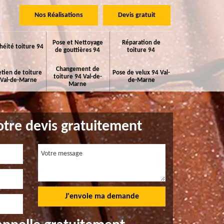
Nos Réalisations
Devis gratuit
Pose et Nettoyage
Réparation de
héité toiture 94
de gouttières 94
toiture 94
Changement de
etien de toiture
Pose de velux 94 Val-
toiture 94 Val-de-
 Val-de-Marne
de-Marne
Marne
tre devis gratuitement