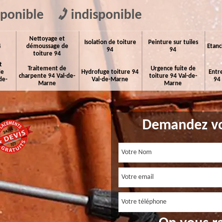
sponible
indisponible
Nettoyage et
Isolation de toiture
Peinture sur tuiles
4
démoussage de
Etanc
94
94
toiture 94
t
Traitement de
Urgence fuite de
de
Hydrofuge toiture 94
Entr
charpente 94 Val-de-
toiture 94 Val-de-
de-
Val-de-Marne
94
Marne
Marne
Demandez vo