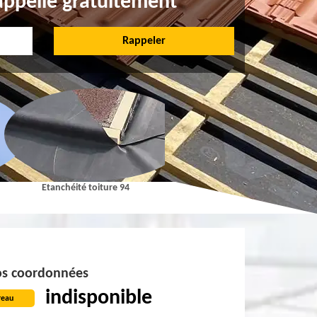
appelle gratuitement
Etanchéité toiture 94
Pose et Nettoyage de gouttières 9
s coordonnées
indisponible
reau