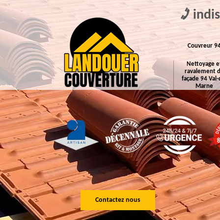
indi
Couvreur 9
Nettoyage e
ravalement 
façade 94 Val-
Marne
Contactez nous