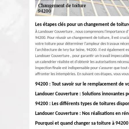
Les étapes clés pour un changement de toiture
À Landouer Couverture , nous comprenons l'importance d'un
94200. Pour réussir un changement de toiture, il est crucia
votre toiture pour déterminer l'ampleur des travaux nécess
l'architecture de Ivry Sur Seine, 94200. Il est également e
Landouer Couverture , pour garantir un travail impeccable.
un calendrier réaliste et d'obtenir les autorisations nécess
inspection finale est indispensable pour s'assurer que tou
affronter les intempéries. En suivant ces étapes, vous vou
94200 : Tout savoir sur le remplacement de v
Landouer Couverture : Solutions innovantes po
Chez Landouer Couverture , nous comprenons l'importan
remplacement de votre ancienne toiture à 94200 est une
94200 : Les différents types de toitures disp
Landouer Couverture se distingue comme le leader dans le
habitation. Avec le temps, les intempéries et l'usure na
Seine 94200. Forts d'une expérience étendue et d'une équ
Landouer Couverture : Nos réalisations en réno
des fuites et des problèmes d'isolation. À Landouer C
À Landouer Couverture , nous comprenons que le choix de la
haute qualité, adaptés à vos besoins spécifiques. Chez L
remplacement de toiture, en utilisant des matériaux de ha
94200. C'est pourquoi nous offrons une variété de toiture
Pourquoi et quand changer sa toiture à 94200
la protection et le confort de votre foyer. C'est pourquoi
Landouer Couverture : Nos réalisations en rénovation de 
équipe d'experts est à votre disposition pour évaluer l'éta
recherche d'une toiture en tuiles, en ardoise ou en métal, 