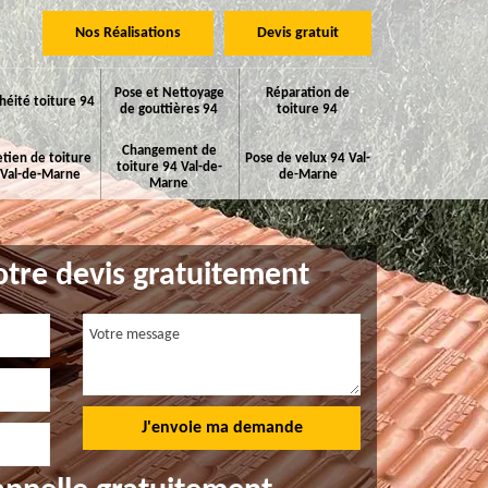
Nos Réalisations
Devis gratuit
Pose et Nettoyage
Réparation de
héité toiture 94
de gouttières 94
toiture 94
Changement de
etien de toiture
Pose de velux 94 Val-
toiture 94 Val-de-
 Val-de-Marne
de-Marne
Marne
tre devis gratuitement