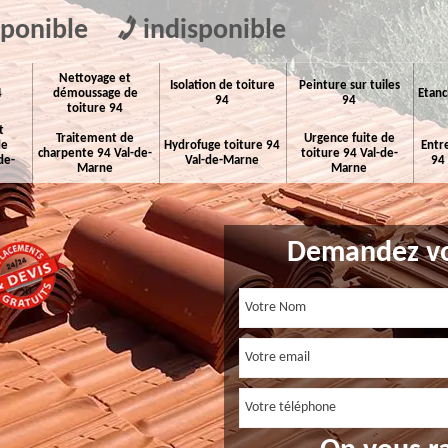
sponible
indisponible
Nettoyage et
Isolation de toiture
Peinture sur tuiles
4
démoussage de
Etanc
94
94
toiture 94
t
Traitement de
Urgence fuite de
de
Hydrofuge toiture 94
Entr
charpente 94 Val-de-
toiture 94 Val-de-
de-
Val-de-Marne
94
Marne
Marne
Demandez vo