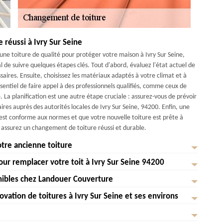
 réussi à Ivry Sur Seine
e toiture de qualité pour protéger votre maison à Ivry Sur Seine,
l de suivre quelques étapes clés. Tout d'abord, évaluez l'état actuel de
aires. Ensuite, choisissez les matériaux adaptés à votre climat et à
ssentiel de faire appel à des professionnels qualifiés, comme ceux de
 La planification est une autre étape cruciale : assurez-vous de prévoir
aires auprès des autorités locales de Ivry Sur Seine, 94200. Enfin, une
t est conforme aux normes et que votre nouvelle toiture est prête à
s assurez un changement de toiture réussi et durable.
otre ancienne toiture
ur remplacer votre toit à Ivry Sur Seine 94200
ce de maintenir votre maison de Ivry Sur Seine en parfait état. Le
 étape cruciale pour assurer la durabilité et la sécurité de votre
onibles chez Landouer Couverture
 domaine des solutions innovantes pour remplacer votre toit à Ivry Sur
turelle peuvent endommager les matériaux de votre toiture, entraînant
ipe d'experts passionnés, nous nous engageons à offrir des services de
vation de toitures à Ivry Sur Seine et ses environs
ouverture , nous offrons une gamme de services spécialisés pour le
 toiture est crucial pour le confort et la durabilité de votre maison à
andouer Couverture , nous comprenons que votre toit est essentiel pour
ute qualité adaptés aux conditions climatiques de Ivry Sur Seine. Notre
s pour répondre à tous vos besoins et préférences. Que vous soyez à la
 nous utilisons des matériaux de pointe et des techniques de pointe pour
toitures à Ivry Sur Seine et ses environs. Chez Landouer Couverture ,
t de votre toiture actuelle et vous conseiller sur les meilleures options
nous avons ce qu'il vous faut. Les toitures en tuiles, par exemple, sont