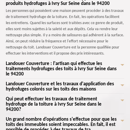
produits hydrofuges à Ivry Sur Seine dans le 94200
Les personnes qui possèdent une maison peuvent procéder à des travaux
de traitement hydrofuge de la toiture. En fait, les opérations facilitent
les entretiens. Quand les surfaces sont traitées avec ce genre de produit,
elles sont moins sujettes à la saleté et aux dépôts. Cela va rendre leur
nettoyage plus simple. Il y a moins de salissures qui adhèrent à la surface.
Ainsi, on peut réduire la fréquence et l'effort nécessaire pour le
nettoyage du toit. Landouer Couverture est la personne qualifiée pour
effectuer les interventions et il propose des prix intéressants.
Landouer Couverture : l'artisan qui effectue les
traitements hydrofuges des toits à Ivry Sur Seine dans
le 94200
Landouer Couverture et les travaux d'application des
Un grand nombre d'opérations s'effectue pour que les toits des
hydrofuges colorés sur les toits des maisons
immeubles soient impeccables. En fait, il est possible de procéder à des
travaux de traitement hydrofuge. Ces opérations permettent de
Qui peut effectuer les travaux de traitement
À Ivry Sur Seine dans le 94200, il est possible de prévenir les fuites sur les
redonner une nouvelle jeunesse à la structure. Elles préservent aussi
hydrofuge de la toiture à Ivry Sur Seine dans le
toits des maisons. En fait, il est possible de former une couche
94200?
l'intégrité. Ces travaux limitent aussi la survenance des fuites et des
protectrice étanche avec des hydrofuges colorés. Cela va réduire
infiltrations. Afin de réaliser les opérations qui sont difficiles, il est
considérablement les risques de fuites à travers la toiture. Ainsi, on peut
Un grand nombre d'opérations s'effectue pour que les
Les travaux de traitement hydrofuge de la toiture sont indispensables
recommandé de contacter des experts à l'image de Landouer
toits des immeubles soient impeccables. En fait, il est
protéger l'intérieur de la maison contre les dommages causés par l'eau à
pour préserver l'intégrité de la toiture. En fait, ce sont les professionnels
Couverture qui a plusieurs années d'expérience en la matière.
possible de procéder à des travaux de tra