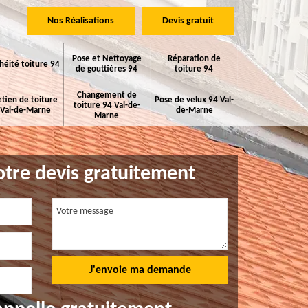
Nos Réalisations
Devis gratuit
Pose et Nettoyage
Réparation de
héité toiture 94
de gouttières 94
toiture 94
Changement de
etien de toiture
Pose de velux 94 Val-
toiture 94 Val-de-
 Val-de-Marne
de-Marne
Marne
tre devis gratuitement