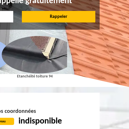
appelle gratuitement
Etanchéité toiture 94
Pose et Nettoyage de gouttières 9
s coordonnées
indisponible
reau