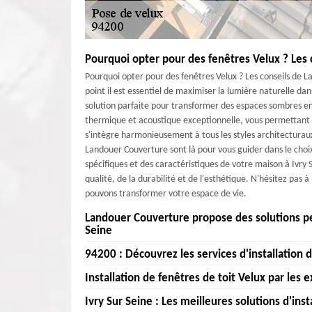
Pourquoi opter pour des fenêtres Velux ? Les
Pourquoi opter pour des fenêtres Velux ? Les conseils de 
point il est essentiel de maximiser la lumière naturelle da
solution parfaite pour transformer des espaces sombres en 
thermique et acoustique exceptionnelle, vous permettant de
s'intègre harmonieusement à tous les styles architecturau
Landouer Couverture sont là pour vous guider dans le choix
spécifiques et des caractéristiques de votre maison à Ivry S
qualité, de la durabilité et de l'esthétique. N'hésitez pas
pouvons transformer votre espace de vie.
Landouer Couverture propose des solutions per
Seine
94200 : Découvrez les services d'installation
Chez Landouer Couverture , nous sommes fiers de vous off
Seine. Forts de notre expertise et de notre savoir-faire, n
Installation de fenêtres de toit Velux par les
Bienvenue à Landouer Couverture , votre expert en insta
besoins spécifiques. Que vous souhaitiez améliorer la 
environs, nous sommes là pour vous offrir un service d
Ivry Sur Seine : Les meilleures solutions d'ins
maison, notre équipe de professionnels qualifiés est à vot
Vous cherchez à transformer votre espace sous les combl
accompagnent à chaque étape, de la sélection du modèle 