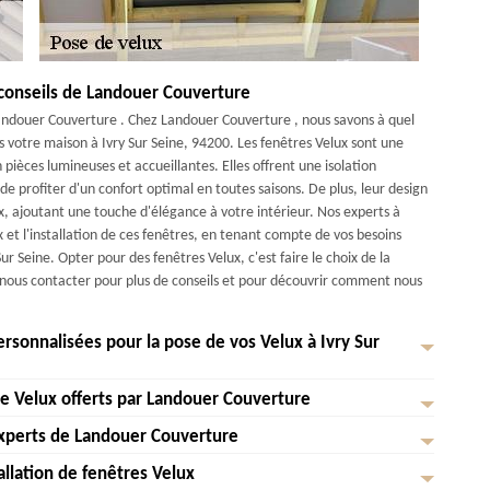
 conseils de Landouer Couverture
Landouer Couverture . Chez Landouer Couverture , nous savons à quel
ns votre maison à Ivry Sur Seine, 94200. Les fenêtres Velux sont une
pièces lumineuses et accueillantes. Elles offrent une isolation
 profiter d'un confort optimal en toutes saisons. De plus, leur design
x, ajoutant une touche d'élégance à votre intérieur. Nos experts à
 et l'installation de ces fenêtres, en tenant compte de vos besoins
ur Seine. Opter pour des fenêtres Velux, c'est faire le choix de la
 à nous contacter pour plus de conseils et pour découvrir comment nous
sonnalisées pour la pose de vos Velux à Ivry Sur
 de Velux offerts par Landouer Couverture
rir des solutions personnalisées pour la pose de vos Velux à Ivry Sur
ous nous engageons à vous fournir des services de qualité, adaptés à vos
 experts de Landouer Couverture
llation de Velux à 94200. Que vous soyez à Ivry Sur Seine ou dans les
luminosité de vos combles ou ajouter une touche de modernité à votre
e qualité, personnalisé à vos besoins. Nos artisans qualifiés vous
tallation de fenêtres Velux
re disposition pour vous conseiller et vous accompagner tout au long de
es en un havre de lumière naturelle? Faites confiance aux experts de
de Velux à la pose finale. Nous comprenons l'importance de la lumière