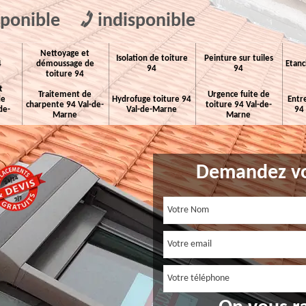
sponible
indisponible
Nettoyage et
Isolation de toiture
Peinture sur tuiles
4
démoussage de
Etanc
94
94
toiture 94
t
Traitement de
Urgence fuite de
de
Hydrofuge toiture 94
Entr
charpente 94 Val-de-
toiture 94 Val-de-
de-
Val-de-Marne
94
Marne
Marne
Demandez vo