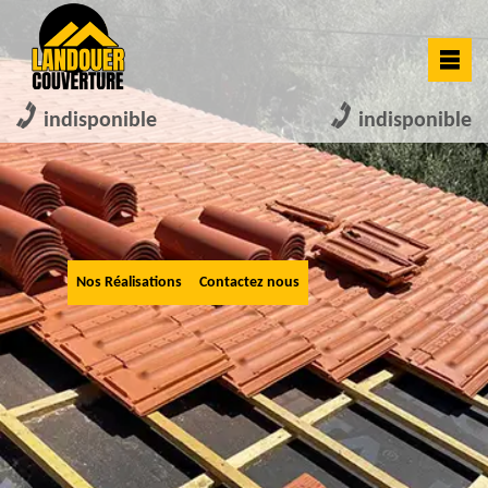
indisponible
indisponible
Nos Réalisations
Contactez nous