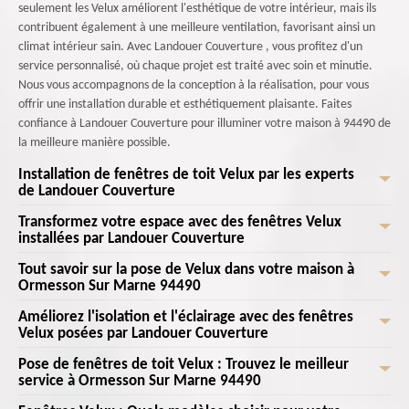
seulement les Velux améliorent l'esthétique de votre intérieur, mais ils
contribuent également à une meilleure ventilation, favorisant ainsi un
climat intérieur sain. Avec Landouer Couverture , vous profitez d'un
service personnalisé, où chaque projet est traité avec soin et minutie.
Nous vous accompagnons de la conception à la réalisation, pour vous
offrir une installation durable et esthétiquement plaisante. Faites
confiance à Landouer Couverture pour illuminer votre maison à 94490 de
la meilleure manière possible.
Installation de fenêtres de toit Velux par les experts
de Landouer Couverture
Transformez votre espace avec des fenêtres Velux
Vous cherchez à transformer votre espace sous les combles en un havre
installées par Landouer Couverture
de lumière naturelle? Faites confiance aux experts de Landouer
Couverture pour l'installation de fenêtres de toit Velux à Ormesson Sur
Tout savoir sur la pose de Velux dans votre maison à
Transformez votre espace avec des fenêtres Velux installées par
Marne, 94490. Notre équipe dévouée et expérimentée met à votre
Ormesson Sur Marne 94490
Landouer Couverture . Imaginez-vous dans votre maison à Ormesson Sur
disposition un savoir-faire inégalé pour vous offrir une installation
Marne, 94490, baignée de lumière naturelle grâce à nos fenêtres Velux
Améliorez l'isolation et l'éclairage avec des fenêtres
Vous avez décidé d'installer un Velux dans votre maison à Ormesson Sur
impeccable et sur mesure. Que vous souhaitiez améliorer l'aération de
de haute qualité. Chez Landouer Couverture , nous sommes passionnés
Velux posées par Landouer Couverture
Marne 94490 ? Excellente idée ! Chez Landouer Couverture , nous
votre pièce ou simplement inonder votre intérieur de lumière, les
par la création d'environnements lumineux et chaleureux. Nos experts
comprenons à quel point un Velux peut transformer votre espace de vie
fenêtres Velux sont la solution idéale. Chez Landouer Couverture , nous
Pose de fenêtres de toit Velux : Trouvez le meilleur
Chez Landouer Couverture , nous croyons fermement que le confort de
vous accompagnent à chaque étape, de la sélection des produits à
en y apportant lumière naturelle et ventilation. Tout d'abord, il est
service à Ormesson Sur Marne 94490
comprenons l'importance de chaque détail, de la sélection du produit à
votre maison passe par une isolation et un éclairage de qualité. En
l'installation, pour garantir des résultats impeccables. Que vous
crucial de choisir l'emplacement idéal pour maximiser l'ensoleillement.
la finition de l'installation, pour garantir votre satisfaction. En choisissant
installant des fenêtres Velux, vous pouvez améliorer considérablement