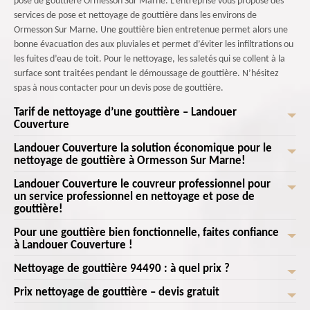
pose de gouttière Ormesson Sur Marne. L’entreprise vous propose des
services de pose et nettoyage de gouttière dans les environs de
Ormesson Sur Marne. Une gouttière bien entretenue permet alors une
bonne évacuation des aux pluviales et permet d’éviter les infiltrations ou
les fuites d’eau de toit. Pour le nettoyage, les saletés qui se collent à la
surface sont traitées pendant le démoussage de gouttière. N’hésitez
spas à nous contacter pour un devis pose de gouttière.
Tarif de nettoyage d’une gouttière – Landouer
Couverture
Landouer Couverture la solution économique pour le
Le nettoyage de gouttière est une intervention à privilégier. Cet
nettoyage de gouttière à Ormesson Sur Marne!
entretien permet de prolonger sa durée de vie et d'éviter des travaux
considérables occasionnés pour des réparations ou des changements de
Landouer Couverture le couvreur professionnel pour
Vous cherchez un service de nettoyage de gouttière abordable à
gouttières. Faites de ce fait contrôler votre gouttière par nos
un service professionnel en nettoyage et pose de
Ormesson Sur Marne? Chez Landouer Couverture , nous sommes fiers de
gouttière!
professionnels. Landouer Couverture intervient selon vos demandes.
vous offrir une solution économique pour garder vos gouttières propres
Avec un tarif nettoyage de gouttière abordable conclu à l’avance, les prix
et fonctionnelles sans vous ruiner. Nos professionnels du nettoyage de
Pour une gouttière bien fonctionnelle, faites confiance
Lorsqu'il s'agit de changer et de poser une gouttière, vous pouvez
sont comptés automatiquement selon votre commande. Choisir notre
à Landouer Couverture !
gouttière possèdent l'expertise et les compétences nécessaires pour
compter sur l'équipe du Landouer Couverture couvreurs experts à
entreprise de couverture pour faire les interventions c'est choisir un
effectuer un travail exceptionnel. Ils sont formés pour identifier et
Ormesson Sur Marne!. Ne négligez pas l'importance d'une gouttière
Nettoyage de gouttière 94490 : à quel prix ?
résultat professionnel, en toute sécurité et fiabilité.
Ne laissez pas une gouttière défectueuse compromettre la protection de
résoudre tous les problèmes liés aux gouttières. Notre approche
fonctionnelle pour la protection de votre maison. Contactez-nous dès
votre maison. Faites confiance à Landouer Couverture le couvreur
professionnelle garantit l'élimination des débris, des obstructions et des
Prix nettoyage de gouttière – devis gratuit
maintenant et laissez-nous prendre soin de votre système de gouttière,
Le nettoyage de gouttière est régulièrement conseillé si vous souhaitez
spécialiste de la pose de gouttière à Ormesson Sur Marne! Avec une
accumulations indésirables. Appelez-nous!
en assurant une évacuation efficace des eaux pluviales et en préservant