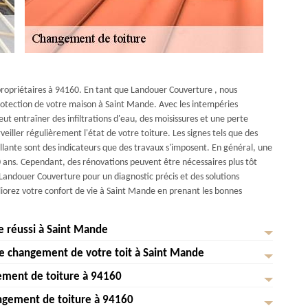
 propriétaires à 94160. En tant que Landouer Couverture , nous
protection de votre maison à Saint Mande. Avec les intempéries
 entraîner des infiltrations d'eau, des moisissures et une perte
rveiller régulièrement l'état de votre toiture. Les signes tels que des
aillante sont des indicateurs que des travaux s'imposent. En général, une
 ans. Cependant, des rénovations peuvent être nécessaires plus tôt
Landouer Couverture pour un diagnostic précis et des solutions
iorez votre confort de vie à Saint Mande en prenant les bonnes
e réussi à Saint Mande
e changement de votre toit à Saint Mande
d'une toiture de qualité pour protéger votre maison à Saint Mande,
l de suivre quelques étapes clés. Tout d'abord, évaluez l'état actuel de
ement de toiture à 94160
 essentiel d'avoir un toit en parfait état pour protéger votre maison à
ssaires. Ensuite, choisissez les matériaux adaptés à votre climat et à
 à vous accompagner à chaque étape du changement de votre toit, en
gement de toiture à 94160
ssentiel de faire appel à des professionnels qualifiés, comme ceux de
e toiture en bon état est essentielle pour la sécurité et le confort de