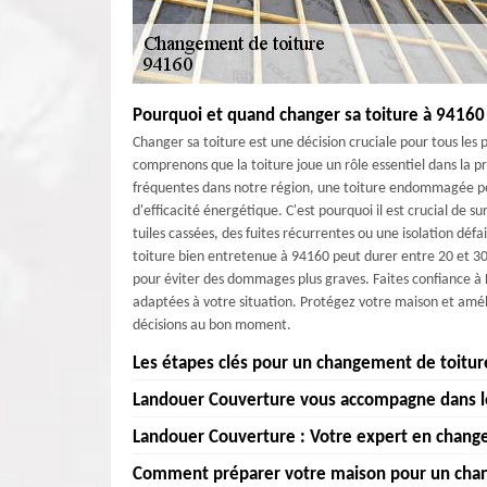
Pourquoi et quand changer sa toiture à 94160
Changer sa toiture est une décision cruciale pour tous les
comprenons que la toiture joue un rôle essentiel dans la 
fréquentes dans notre région, une toiture endommagée peut
d'efficacité énergétique. C'est pourquoi il est crucial de su
tuiles cassées, des fuites récurrentes ou une isolation déf
toiture bien entretenue à 94160 peut durer entre 20 et 30
pour éviter des dommages plus graves. Faites confiance à 
adaptées à votre situation. Protégez votre maison et amél
décisions au bon moment.
Les étapes clés pour un changement de toitur
Landouer Couverture vous accompagne dans l
À Landouer Couverture , nous comprenons l'importance 
94160. Pour réussir un changement de toiture, il est crucia
Landouer Couverture : Votre expert en chang
Chez Landouer Couverture , nous savons à quel point il est
votre toiture pour déterminer l'ampleur des travaux néce
Saint Mande, 94160. C'est pourquoi nous nous engageons
Comment préparer votre maison pour un chan
l'architecture de Saint Mande, 94160. Il est également e
Chez Landouer Couverture , nous comprenons à quel point un