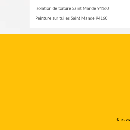
Isolation de toiture Saint Mande 94160
Peinture sur tuiles Saint Mande 94160
© 202