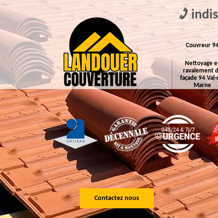
indi
Couvreur 9
Nettoyage e
ravalement 
façade 94 Val-
Marne
Contactez nous