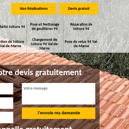
Nos Réalisations
Devis gratuit
Pose et Nettoyage
Réparation de
héité toiture 94
de gouttières 94
toiture 94
Changement de
etien de toiture
Pose de velux 94 Val-
toiture 94 Val-de-
 Val-de-Marne
de-Marne
Marne
tre devis gratuitement