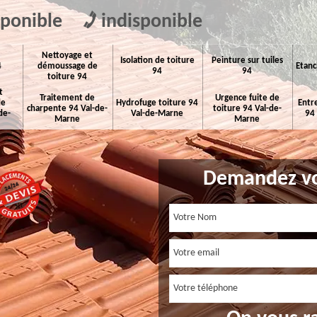
sponible
indisponible
Nettoyage et
Isolation de toiture
Peinture sur tuiles
4
démoussage de
Etanc
94
94
toiture 94
t
Traitement de
Urgence fuite de
de
Hydrofuge toiture 94
Entr
charpente 94 Val-de-
toiture 94 Val-de-
de-
Val-de-Marne
94
Marne
Marne
Demandez vo