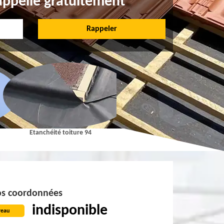
appelle gratuitement
Etanchéité toiture 94
Pose et Nettoyage de gouttières 9
s coordonnées
indisponible
reau