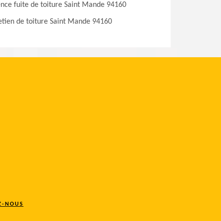
nce fuite de toiture Saint Mande 94160
etien de toiture Saint Mande 94160
Z-NOUS