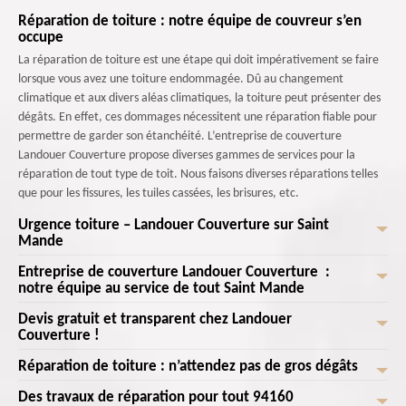
Réparation de toiture : notre équipe de couvreur s’en
occupe
La réparation de toiture est une étape qui doit impérativement se faire
lorsque vous avez une toiture endommagée. Dû au changement
climatique et aux divers aléas climatiques, la toiture peut présenter des
dégâts. En effet, ces dommages nécessitent une réparation fiable pour
permettre de garder son étanchéité. L’entreprise de couverture
Landouer Couverture propose diverses gammes de services pour la
réparation de tout type de toit. Nous faisons diverses réparations telles
que pour les fissures, les tuiles cassées, les brisures, etc.
Urgence toiture – Landouer Couverture sur Saint
Mande
Entreprise de couverture Landouer Couverture :
Vous avez besoin d’un couvreur pour la réparation de toiture ?
notre équipe au service de tout Saint Mande
Disponible 24h/24 et 7j/7, Landouer Couverture et son équipe de
couvreur 94160 est à votre service pour intervenir en cas d’urgence ou
Devis gratuit et transparent chez Landouer
Nous intervenons pour les travaux de toiture : réparation de toiture,
de dépannage de toiture. Nous assurons la réparation de toiture : tuile
Couverture !
nettoyage et autres. En effet, les immeubles commerciaux doivent être
cassée, déplacement de tuile, faîtage, etc. Grâce à nos travaux
conformes aux codes et aux inspections, et pour nos clients résidentiels,
Réparation de toiture : n’attendez pas de gros dégâts
Chez Landouer Couverture , nous comprenons l'urgence des problèmes
d’urgence de toiture, vous pouvez avoir une toiture saine et bien
il est impératif que la toiture se conforme au code de la ville tout en
de toiture, notre équipe réactive est prête à intervenir rapidement pour
réparée. En activité sur toute la région, nous sommes installés sur Saint
Des travaux de réparation pour tout 94160
conservant un aspect esthétique, nos couvreurs savent par expérience
Si vous remarquez même une toute petite fissure de tuile sur votre