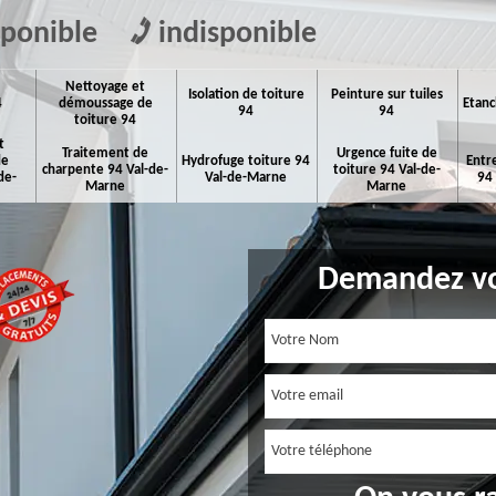
sponible
indisponible
Nettoyage et
Isolation de toiture
Peinture sur tuiles
4
démoussage de
Etanc
94
94
toiture 94
t
Traitement de
Urgence fuite de
de
Hydrofuge toiture 94
Entr
charpente 94 Val-de-
toiture 94 Val-de-
de-
Val-de-Marne
94
Marne
Marne
Demandez vo