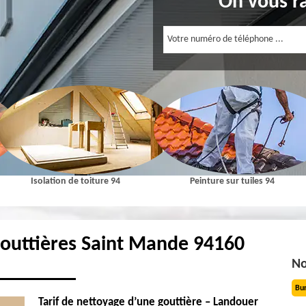
On vous r
Isolation de toiture 94
Peinture sur tuiles 94
gouttières Saint Mande 94160
No
Bu
Tarif de nettoyage d’une gouttière – Landouer