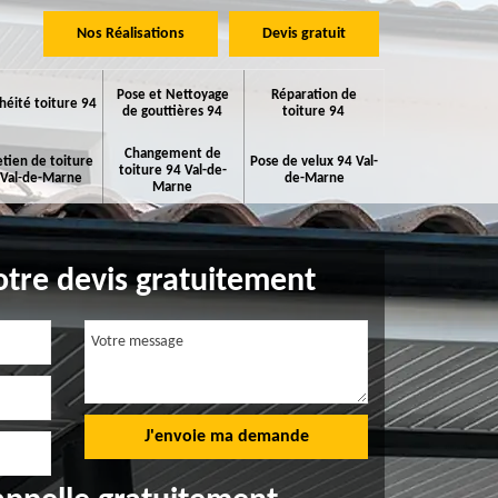
Nos Réalisations
Devis gratuit
Pose et Nettoyage
Réparation de
héité toiture 94
de gouttières 94
toiture 94
Changement de
etien de toiture
Pose de velux 94 Val-
toiture 94 Val-de-
 Val-de-Marne
de-Marne
Marne
tre devis gratuitement