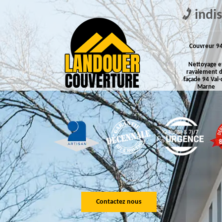
indi
Couvreur 9
Nettoyage e
ravalement 
façade 94 Val-
Marne
Contactez nous