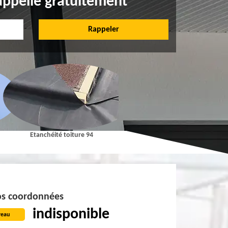
appelle gratuitement
Etanchéité toiture 94
Pose et Nettoyage de gouttières 9
s coordonnées
indisponible
reau