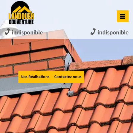
indisponible
indisponible
Nos Réalisations
Contactez nous