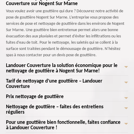
Couverture sur Nogent Sur Marne
Vous voulez avoir une gouttière qui dure ? Découvrez notre activité de
pose de gouttière Nogent Sur Marne. L’entreprise vous propose des
services de pose et nettoyage de gouttière dans les environs de Nogent
Sur Marne. Une gouttière bien entretenue permet alors une bonne
évacuation des aux pluviales et permet d’éviter les infiltrations ou les
fuites d’eau de toit. Pour le nettoyage, les saletés qui se collent à la
surface sont traitées pendant le démoussage de gouttière. N’hésitez
spas à nous contacter pour un devis pose de gouttière.
Landouer Couverture la solution économique pour le
nettoyage de gouttière à Nogent Sur Marne!
Tarif de nettoyage d’une gouttière – Landouer
Vous cherchez un service de nettoyage de gouttière abordable à Nogent
Couverture
Sur Marne? Chez Landouer Couverture , nous sommes fiers de vous offrir
une solution économique pour garder vos gouttières propres et
Prix nettoyage de gouttière
Le nettoyage de gouttière est une intervention à privilégier. Cet
fonctionnelles sans vous ruiner. Nos professionnels du nettoyage de
entretien permet de prolonger sa durée de vie et d'éviter des travaux
Nettoyage de gouttière – faites des entretiens
gouttière possèdent l'expertise et les compétences nécessaires pour
Le coût de nettoyage des gouttières ne variera pas beaucoup d'une ville
considérables occasionnés pour des réparations ou des changements de
réguliers
effectuer un travail exceptionnel. Ils sont formés pour identifier et
à l'autre, la moyenne nationale s'établissant est de quelques quinzaines
gouttières. Faites de ce fait contrôler votre gouttière par nos
résoudre tous les problèmes liés aux gouttières. Notre approche
d’euros. Le nettoyage des gouttières sur les maisons à un étage pourrait
Pour une gouttière bien fonctionnelle, faites confiance
professionnels. Landouer Couverture intervient selon vos demandes.
Un démoussage de gouttière consiste à enlever les mousses et les
professionnelle garantit l'élimination des débris, des obstructions et des
coûter un peu plus, alors que les gouttières sur les bâtiments plus élevés
à Landouer Couverture !
Avec un tarif nettoyage de gouttière abordable conclu à l’avance, les prix
végétaux qui se sont collés sur la surface de la gouttière. Le nettoyage
accumulations indésirables. Appelez-nous!
ou les maisons pourraient comporter des risques supplémentaires. Le