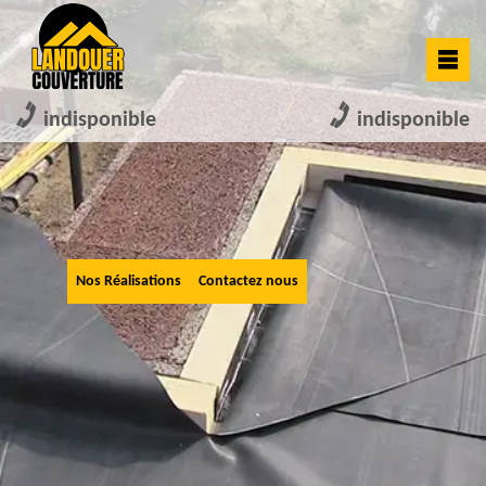
indisponible
indisponible
Nos Réalisations
Contactez nous