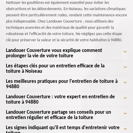
Nettoyer les gouttières est également essentiel pour éviter les
obstructions et les débordements. En Noiseau, les variations climatiques
peuvent être particulièrement rudes, rendant cette maintenance encore
plus indispensable. Chez Landouer Couverture , nous utilisons des
techniques avancées et des matériaux de qualité pour garantir la
robustesse et l'efficacité de votre toiture. Ne négligez pas cette étape
clé pour préserver la valeur et la sécurité de votre habitation à 94880.
Landouer Couverture vous explique comment
prolonger la vie de votre toiture
Les étapes clés pour un entretien efficace de la
Landouer Couverture vous explique comment prolonger la vie de votre
toiture à Noiseau
toiture à Noiseau, 94880. Nous savons à quel point votre toiture est
essentielle pour protéger votre maison des intempéries. Pour garantir sa
Les meilleures pratiques pour l'entretien de toiture à
Chez Landouer Couverture , nous croyons fermement que l'entretien
longévité, un entretien régulier est primordial. Commencez par un
94880
efficace de la toiture de votre maison à Noiseau commence par une
nettoyage annuel pour éliminer les débris et la mousse qui peuvent
inspection minutieuse. Il est primordial de vérifier régulièrement l'état
Landouer Couverture : votre expert en entretien de
Chez Landouer Couverture , nous savons que l'entretien de toiture à
accumuler de l'humidité. Ensuite, vérifiez l'état des tuiles ou des
de vos tuiles ou ardoises afin de repérer d'éventuelles fissures ou
toiture à 94880
94880 est crucial pour préserver l'intégrité de votre maison à Noiseau.
ardoises; remplacez celles qui sont fissurées ou manquantes pour éviter
déplacements. Ensuite, l'étape de nettoyage ne doit pas être négligée ;
Commencez par inspecter régulièrement votre toiture pour détecter les
les infiltrations. N'oubliez pas de contrôler les gouttières et les descentes
Landouer Couverture partage ses conseils pour un
Chez Landouer Couverture , nous comprenons l'importance d'une toiture
débarrasser votre toiture des mousses, lichens et autres débris est
signes de dommages ou d'usure, tels que les tuiles cassées ou les fuites.
entretien régulier et efficace de la toiture
pluviales afin de prévenir les obstructions et les débordements. À
en bon état pour protéger votre maison et assurer votre confort. En tant
essentiel pour prévenir les infiltrations. Nous recommandons également
Nettoyez les gouttières pour éviter que les feuilles mortes et les débris
Landouer Couverture , nous recommandons également un traitement
que votre expert en entretien de toiture à 94880, nous nous engageons
de vérifier l'étanchéité des gouttières, un point souvent négligé mais
Les signes indiquant qu'il est temps d'entretenir votre
Landouer Couverture est ravie de partager avec vous ses conseils pour
n'obstruent le drainage, cause fréquente d'infiltrations. Pensez
anti-mousse pour prévenir la réapparition des lichens et champignons.
à offrir des services de qualité supérieure adaptés à vos besoins