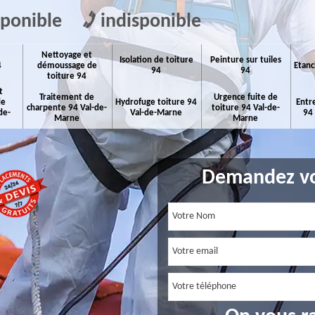
sponible
indisponible
Nettoyage et
Isolation de toiture
Peinture sur tuiles
4
démoussage de
Etanc
94
94
toiture 94
t
Traitement de
Urgence fuite de
de
Hydrofuge toiture 94
Entr
charpente 94 Val-de-
toiture 94 Val-de-
de-
Val-de-Marne
94
Marne
Marne
Demandez vo