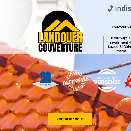
indi
Couvreur 9
Nettoyage e
ravalement 
façade 94 Val-
Marne
Contactez nous