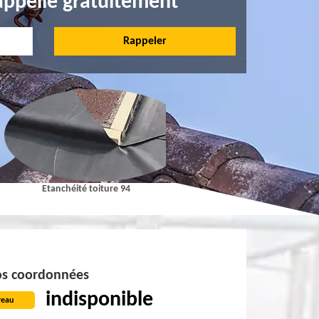
appelle gratuitement
Etanchéité toiture 94
Pose et Nettoyage de gouttières 9
s coordonnées
indisponible
reau