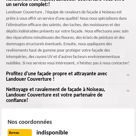
un service complet:!
Landouer Couverture , l'équipe de ravaleurs de façade à Noiseau est
prête à vous offrir un service d'une qualité! Nous nous spécialisons dans
l'élimination efficace des saletés, des taches, des moisissures et des
dépôts indésirables présents sur votre façade. Nous effectuons avec soin
des réparations minutieuses des fissures, des éclats de peinture et des
dommages structurels éventuels. Ensuite, nous appliquons des
revêtements haut de gamme pour protéger votre façade des
intempéries, des rayons UV et d'autres facteurs environnementaux
nuisibles. Si nos services vous intéressent, n'hésitez pas à nous contacter!
Profitez d'une façade propre et attrayante avec
Landouer Couverture !
Nettoyage et ravalement de façade à Noiseau,
Vous enviez une façade propre, attrayante et durable qui améliorera
Landouer Couverture est votre partenaire de
l'apparence globale de votre bâtiment? Faites appel à Landouer
confiance!
Couverture le professionnel du nettoyage et du ravalement de façade à
Noiseau! Pour un service satisfaisant, nous mettons à votre disposition
Ne laissez pas votre façade ternir l'image de votre bâtiment. Contactez
des équipes professionnels et expérimentés qui effectuera les travaux
dès maintenant Landouer Couverture pour un service de nettoyage et de
Nos coordonnées
avec précision et minutie, des produits respectueux de l'environnement
ravalement de façade exceptionnel à Noiseau! Choisir Landouer
qui garantissent la préservation de votre santé et de celle de votre
Couverture pour le nettoyage et le ravalement de façade à Noiseau,
indisponible
Bureau