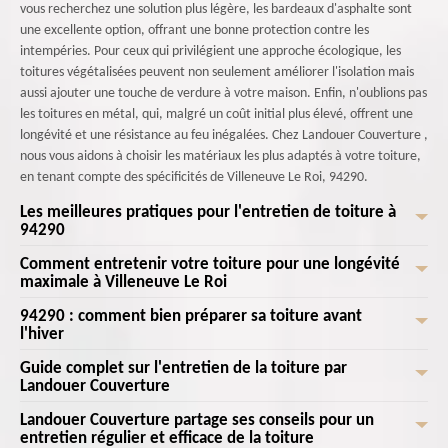
vous recherchez une solution plus légère, les bardeaux d'asphalte sont
une excellente option, offrant une bonne protection contre les
intempéries. Pour ceux qui privilégient une approche écologique, les
toitures végétalisées peuvent non seulement améliorer l'isolation mais
aussi ajouter une touche de verdure à votre maison. Enfin, n'oublions pas
les toitures en métal, qui, malgré un coût initial plus élevé, offrent une
longévité et une résistance au feu inégalées. Chez Landouer Couverture ,
nous vous aidons à choisir les matériaux les plus adaptés à votre toiture,
en tenant compte des spécificités de Villeneuve Le Roi, 94290.
Les meilleures pratiques pour l'entretien de toiture à
94290
Comment entretenir votre toiture pour une longévité
Chez Landouer Couverture , nous savons que l'entretien de toiture à
maximale à Villeneuve Le Roi
94290 est crucial pour préserver l'intégrité de votre maison à Villeneuve
Le Roi. Commencez par inspecter régulièrement votre toiture pour
94290 : comment bien préparer sa toiture avant
Entretenir votre toiture pour une longévité maximale à Villeneuve Le Roi
détecter les signes de dommages ou d'usure, tels que les tuiles cassées
l'hiver
est crucial pour garantir la durabilité de votre maison. Chez Landouer
ou les fuites. Nettoyez les gouttières pour éviter que les feuilles mortes
Couverture , nous comprenons l'importance de ce travail. Tout d'abord, il
Guide complet sur l'entretien de la toiture par
Chez Landouer Couverture , nous savons combien il est crucial de bien
et les débris n'obstruent le drainage, cause fréquente d'infiltrations.
est essentiel de nettoyer régulièrement votre toit pour éliminer les
Landouer Couverture
préparer sa toiture avant l'arrivée de l'hiver à Villeneuve Le Roi, 94290.
Pensez également à enlever la mousse et les lichens qui peuvent
débris et la mousse qui peuvent causer des dommages à long terme.
Commencez par inspecter minutieusement votre toiture pour détecter
fragiliser les matériaux. En cas de tempête, il est essentiel de vérifier
Landouer Couverture partage ses conseils pour un
Bienvenue sur notre guide complet sur l'entretien de la toiture par
Ensuite, une inspection minutieuse des tuiles et des ardoises peut
d'éventuelles fissures ou tuiles endommagées. Un entretien préventif
entretien régulier et efficace de la toiture
l'absence de dommages causés par le vent ou la grêle. N'hésitez pas à
Landouer Couverture . Située au cœur de Villeneuve Le Roi, Landouer