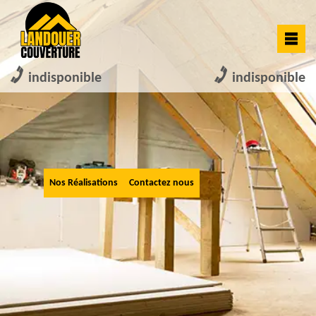
indisponible
indisponible
Nos Réalisations
Contactez nous